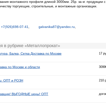
вания монтажного профиля длиной 3000мм. 25р. за кг. продукции 
ичеству торгующие, строительные, и монтажные организации.
+7(926)698-07-41
,
galvanika87@yandex.ru
,
я в рубрике «Металлопрокат»
тура, Балка, Сетка Доставка по Москве
17 р
авка по Москве и области
3099
ы. ОПТ и РОЗН
210 
ставщик! ВЫГОДНЫЕ цены! ОПТ
дого