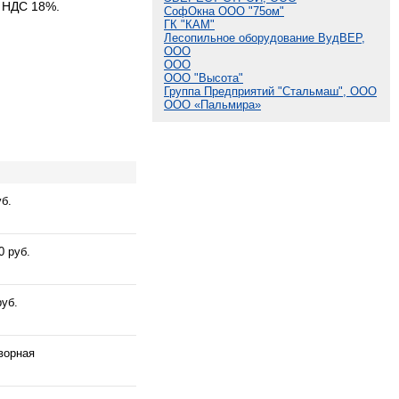
с НДС 18%.
СофОкна ООО "75ом"
ГК "КАМ"
Лесопильное оборудование ВудВЕР,
ООО
ООО
ООО "Высота"
Группа Предприятий "Стальмаш", ООО
ООО «Пальмира»
уб.
0 руб.
руб.
ворная