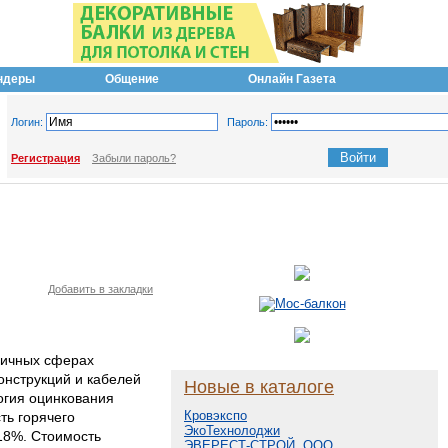
ндеры
Общение
Онлайн Газета
Логин:
Пароль:
Регистрация
Забыли пароль?
Добавить в закладки
личных сферах
онструкций и кабелей
Новые в каталоге
огия оцинкования
Кровэкспо
ть горячего
ЭкоТехнолоджи
18%. Стоимость
ЭВЕРЕСТ-СТРОЙ, ООО