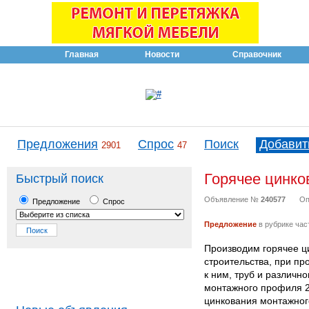
Главная
Новости
Справочник
Предложения
Спрос
Поиск
Добавит
2901
47
Горячее цинко
Быстрый поиск
Объявление №
240577
Оп
Предложение
Спрос
Предложение
в рубрике час
Производим горячее ц
строительства, при пр
к ним, труб и различ
монтажного профиля 20
цинкования монтажного