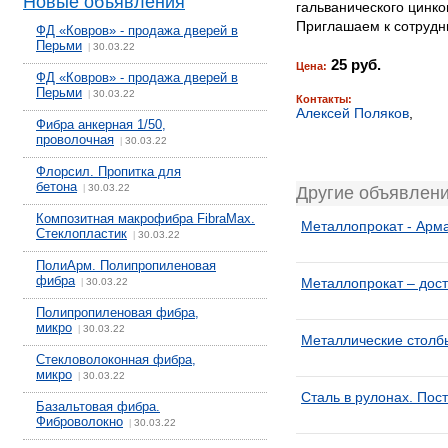
Новые объявления
гальванического цинко
Приглашаем к сотрудн
ФД «Ковров» - продажа дверей в
Перьми
30.03.22
|
25 руб.
Цена:
ФД «Ковров» - продажа дверей в
Перьми
30.03.22
|
Контакты:
Алексей Поляков
,
Фибра анкерная 1/50,
проволочная
30.03.22
|
Флорсил. Пропитка для
бетона
30.03.22
|
Другие объявлени
Композитная макрофибра FibraMax.
Металлопрокат - Арма
Стеклопластик
30.03.22
|
ПолиАрм. Полипропиленовая
фибра
Металлопрокат – дост
30.03.22
|
Полипропиленовая фибра,
микро
30.03.22
|
Металлические столб
Стекловолоконная фибра,
микро
30.03.22
|
Сталь в рулонах. По
Базальтовая фибра.
Фиброволокно
30.03.22
|