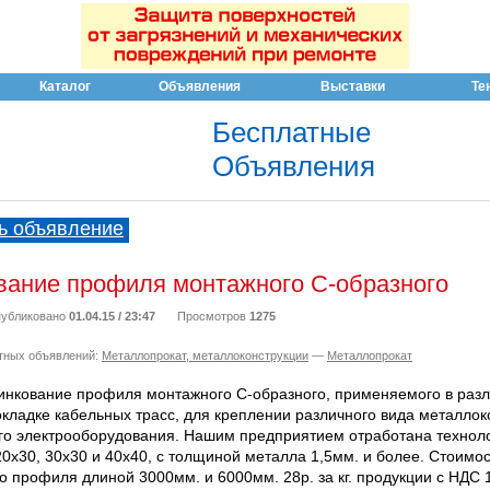
Каталог
Объявления
Выставки
Те
Бесплатные
Объявления
ь объявление
вание профиля монтажного С-образного
убликовано
01.04.15 / 23:47
Просмотров
1275
тных объявлений:
Металлопрокат, металлоконструкции
—
Металлопрокат
инкование профиля монтажного С-образного, применяемого в раз
окладке кабельных трасс, для креплении различного вида металлок
ного электрооборудования. Нашим предприятием отработана технол
х30, 30х30 и 40х40, с толщиной металла 1,5мм. и более. Стоимос
 профиля длиной 3000мм. и 6000мм. 28р. за кг. продукции с НДС 