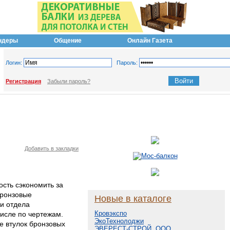
ндеры
Общение
Онлайн Газета
Логин:
Пароль:
Регистрация
Забыли пароль?
Добавить в закладки
ость сэкономить за
бронзовые
Новые в каталоге
и отдела
Кровэкспо
числе по чертежам.
ЭкоТехнолоджи
е втулок бронзовых
ЭВЕРЕСТ-СТРОЙ, ООО