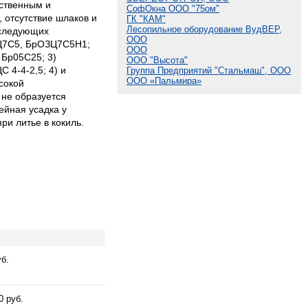
ественным и
СофОкна ООО "75ом"
 отсутствие шлаков и
ГК "КАМ"
Лесопильное оборудование ВудВЕР,
з следующих
ООО
4Ц7С5, БрОЗЦ7С5Н1;
ООО
 Бр05С25; 3)
ООО "Высота"
 4-4-2,5; 4) и
Группа Предприятий "Стальмаш", ООО
ООО «Пальмира»
сокой
 не образуется
ейная усадка у
ри литье в кокиль.
уб.
0 руб.