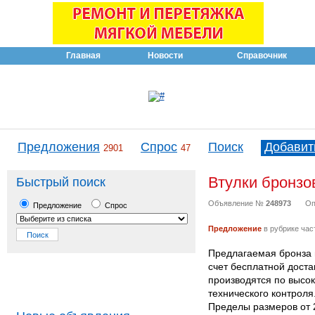
Главная
Новости
Справочник
Предложения
Спрос
Поиск
Добавит
2901
47
Втулки бронзо
Быстрый поиск
Объявление №
248973
Оп
Предложение
Спрос
Предложение
в рубрике час
Предлагаемая бронза п
счет бесплатной доста
производятся по высо
технического контроля
Пределы размеров от 2