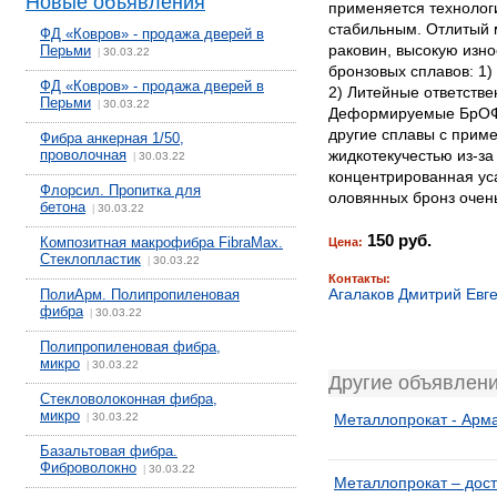
Новые объявления
применяется технолог
стабильным. Отлитый 
ФД «Ковров» - продажа дверей в
раковин, высокую изно
Перьми
30.03.22
|
бронзовых сплавов: 
ФД «Ковров» - продажа дверей в
2) Литейные ответств
Перьми
30.03.22
|
Деформируемые БрОФ 8-
другие сплавы с прим
Фибра анкерная 1/50,
проволочная
жидкотекучестью из-за
30.03.22
|
концентрированная уса
Флорсил. Пропитка для
оловянных бронз очень
бетона
30.03.22
|
150 руб.
Композитная макрофибра FibraMax.
Цена:
Стеклопластик
30.03.22
|
Контакты:
Агалаков Дмитрий Евг
ПолиАрм. Полипропиленовая
фибра
30.03.22
|
Полипропиленовая фибра,
микро
30.03.22
|
Другие объявлени
Стекловолоконная фибра,
микро
30.03.22
Металлопрокат - Арма
|
Базальтовая фибра.
Фиброволокно
30.03.22
|
Металлопрокат – дост