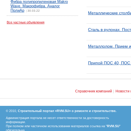
Фибра полипропиленовая Makro
Wave. Макрофибра. Аналог
ПолиАр
30.03.22
|
Металлические столб
Все частные объявления
Сталь в рулонах. По
Металлолом. Прием и
Припой ПОС 40, ПОС 
Справочник компаний
|
Новости 
© 2010,
Строительный портал «RVM.SU» о ремонте и строительстве.
Администрация портала не несет ответственности за достоверность
информации.
При полном или частичном использовании материалов ссылка на "
RVM.SU
"
обязательна.