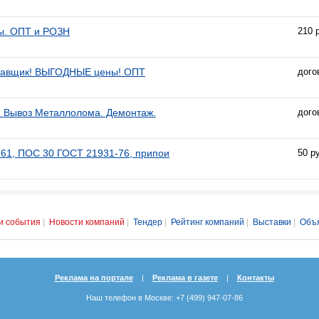
ы. ОПТ и РОЗН
210 
ставщик! ВЫГОДНЫЕ цены! ОПТ
дого
 Вывоз Металлолома. Демонтаж.
дого
61, ПОС 30 ГОСТ 21931-76, припои
50 р
и события
|
Новости компаний
|
Тендер
|
Рейтинг компаний
|
Выставки
|
Объ
Реклама на портале
|
Реклама в газете
|
Контакты
Наш телефон в Москве: +7 (499) 947-07-86