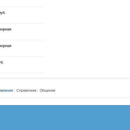
руб.
ворная
ворная
уб.
явления
|
Справочник
|
Общение