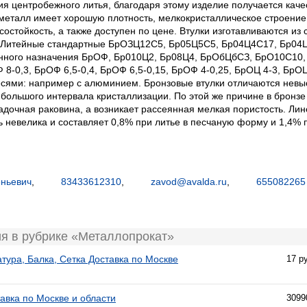
ия центробежного литья, благодаря этому изделие получается кач
металл имеет хорошую плотность, мелкокристаллическое строение,
состойкость, а также доступен по цене. Втулки изготавливаются и
1) Литейные стандартные БрОЗЦ12С5, Бр05Ц5С5, Бр04Ц4С17, Бр0
енного назначения БрОФ, Бр010Ц2, Бр08Ц4, БрОбЦбСЗ, БрО10С10,
0,3, БрОФ 6,5-0,4, БрОФ 6,5-0,15, БрОФ 4-0,25, БрОЦ 4-3, БрОЦС
есями: например с алюминием. Бронзовые втулки отличаются невы
 большого интервала кристаллизации. По этой же причине в бронзе
дочная раковина, а возникает рассеянная мелкая пористость. Лин
 невелика и составляет 0,8% при литье в песчаную форму и 1,4% п
еньевич
,
83433612310
,
zavod@avalda.ru
,
655082265
я в рубрике «Металлопрокат»
тура, Балка, Сетка Доставка по Москве
17 р
авка по Москве и области
3099