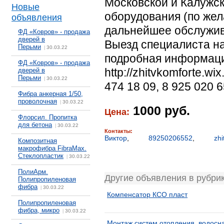
Московской и Калужск
Новые
оборудования (по жел
объявления
дальнейшее обслужив
ФД «Ковров» - продажа
дверей в
Выезд специалиста на
Перьми
30.03.22
|
подробная информаци
ФД «Ковров» - продажа
http://zhitvkomforte.w
дверей в
Перьми
30.03.22
|
474 18 09, 8 925 020 6
Фибра анкерная 1/50,
проволочная
30.03.22
|
1000 руб.
Цена:
Флорсил. Пропитка
для бетона
30.03.22
|
Контакты:
Виктор
,
89250206552
,
zh
Композитная
макрофибра FibraMax.
Стеклопластик
30.03.22
|
ПолиАрм.
Другие объявления в рубри
Полипропиленовая
фибра
30.03.22
|
Компенсатор КСО пласт
Полипропиленовая
фибра, микро
30.03.22
|
Монтаж систем отопления, водосн