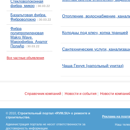
Стекловолоконная
фибра, микро
30.03.22
|
Базальтовая фибра.
Отопление, водоснабжение, канал
Фиброволокно
30.03.22
|
Фибра
Колодцы под ключ, копка траншей
полипропиленовая
Makro Wave.
Макрофибра. Аналог
ПолиАр
30.03.22
|
Сантехнические услуги, канализац
Все частные объявления
Чаша Генуя (напольный унитаз)
Справочник компаний
|
Новости и события
|
Новости компани
© 2010,
Строительный портал «RVM.SU» о ремонте и
Реклама на порт
строительстве.
Администрация портала не несет ответственности за
Наш телеф
достоверность информации.