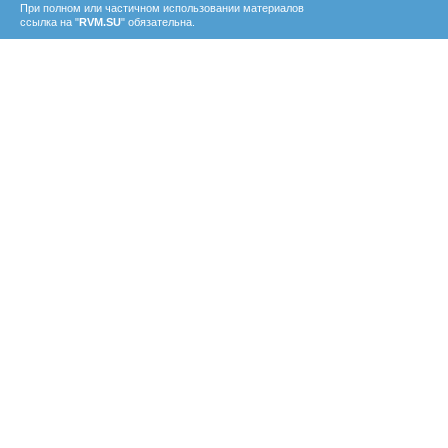
При полном или частичном использовании материалов
ссылка на "
RVM.SU
" обязательна.