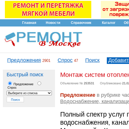
Главная
Новости
Справочник
Каталог
Об
Предложения
Спрос
Поиск
Добавит
2901
47
Монтаж систем отоплен
Быстрый поиск
Объявление №
253531
Опубликовано
21.0
Предложение
Спрос
Предложение
в рубрике ча
Водоснабжение, канализаци
Полный спектр услуг 
водоснабжения, канал