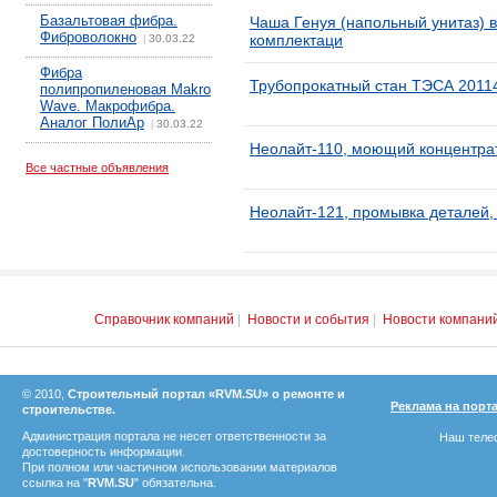
Базальтовая фибра.
Чаша Генуя (напольный унитаз) в
Фиброволокно
комплектаци
30.03.22
|
Фибра
Трубопрокатный стан ТЭСА 2011
полипропиленовая Makro
Wave. Макрофибра.
Аналог ПолиАр
30.03.22
|
Неолайт-110, моющий концентрат
Все частные объявления
Неолайт-121, промывка деталей, 
Справочник компаний
|
Новости и события
|
Новости компани
© 2010,
Строительный портал «RVM.SU» о ремонте и
Реклама на порт
строительстве.
Администрация портала не несет ответственности за
Наш телеф
достоверность информации.
При полном или частичном использовании материалов
ссылка на "
RVM.SU
" обязательна.