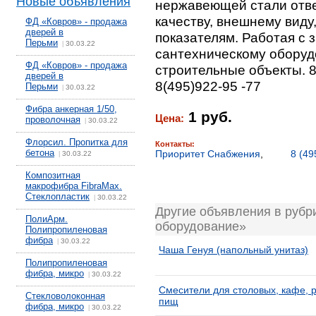
Новые объявления
нержавеющей стали отв
качеству, внешнему виду,
ФД «Ковров» - продажа
дверей в
показателям. Работая с 
Перьми
30.03.22
|
сантехническому оборуд
ФД «Ковров» - продажа
строительные объекты. 8
дверей в
8(495)922-95 -77
Перьми
30.03.22
|
Фибра анкерная 1/50,
1 руб.
Цена:
проволочная
30.03.22
|
Флорсил. Пропитка для
Контакты:
бетона
Приоритет Снабжения
,
8 (49
30.03.22
|
Композитная
макрофибра FibraMax.
Стеклопластик
30.03.22
|
Другие объявления в рубр
ПолиАрм.
оборудование»
Полипропиленовая
фибра
30.03.22
|
Чаша Генуя (напольный унитаз)
Полипропиленовая
фибра, микро
30.03.22
|
Смесители для столовых, кафе, р
Стекловолоконная
пищ
фибра, микро
30.03.22
|