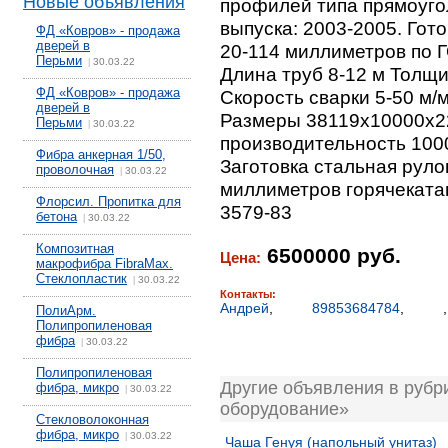
Новые объявления
профилей типа прямоуголь
выпуска: 2003-2005. Гот
ФД «Ковров» - продажа
дверей в
20-114 миллиметров по Г
Перьми
30.03.22
|
Длина труб 8-12 м Толщи
ФД «Ковров» - продажа
Скорость сварки 5-50 м/
дверей в
Размеры 38119х10000х2
Перьми
30.03.22
|
производительность 100
Фибра анкерная 1/50,
Заготовка стальная рул
проволочная
30.03.22
|
миллиметров горячекатан
Флорсил. Пропитка для
3579-83
бетона
30.03.22
|
Композитная
6500000 руб.
Цена:
макрофибра FibraMax.
Стеклопластик
30.03.22
|
Контакты:
Андрей
,
89853684784
,
ПолиАрм.
Полипропиленовая
фибра
30.03.22
|
Полипропиленовая
Другие объявления в рубр
фибра, микро
30.03.22
|
оборудование»
Стекловолоконная
фибра, микро
30.03.22
|
Чаша Генуя (напольный унитаз)