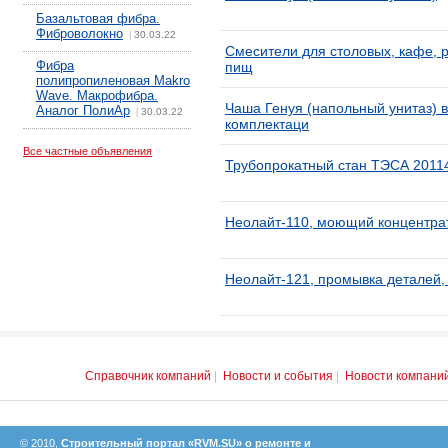
Базальтовая фибра.
Фиброволокно
30.03.22
|
Смесители для столовых, кафе, р
Фибра
пищ
полипропиленовая Makro
Wave. Макрофибра.
Чаша Генуя (напольный унитаз) в
Аналог ПолиАр
30.03.22
|
комплектаци
Все частные объявления
Трубопрокатный стан ТЭСА 2011
Неолайт-110, моющий концентрат
Неолайт-121, промывка деталей, 
Справочник компаний
|
Новости и события
|
Новости компани
© 2010,
Строительный портал «RVM.SU» о ремонте и