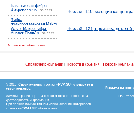
Базальтовая фибра.
Фиброволокно
30.03.22
|
Неолайт-110, моющий концентрат
Фибра
полипропиленовая Makro
Неолайт-121, промывка деталей, 
Wave. Макрофибра.
Аналог ПолиАр
30.03.22
|
Все частные объявления
Справочник компаний
|
Новости и события
|
Новости компани
© 2010,
Строительный портал «RVM.SU» о ремонте и
Реклама на порт
строительстве.
Администрация портала не несет ответственности за
Наш телеф
достоверность информации.
При полном или частичном использовании материалов
ссылка на "
RVM.SU
" обязательна.