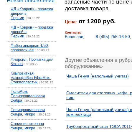
Новые объявления
запасные части по цене 
доставка товара.
ФД «Ковров» - продажа
дверей в
Перьми
30.03.22
|
от 1200 руб.
Цена:
ФД «Ковров» - продажа
дверей в
Контакты:
Перьми
Вячеслав
,
8 (495) 255-16-50
30.03.22
|
Фибра анкерная 1/50,
проволочная
30.03.22
|
Флорсил. Пропитка для
Другие объявления в рубр
бетона
30.03.22
|
оборудование»
Композитная
Чаша Генуя (напольный унитаз)
макрофибра FibraMax.
Стеклопластик
30.03.22
|
ПолиАрм.
Смесители для столовых, кафе, р
Полипропиленовая
пищ
фибра
30.03.22
|
Чаша Генуя (напольный унитаз) в
Полипропиленовая
фибра, микро
комплектаци
30.03.22
|
Стекловолоконная
Трубопрокатный стан ТЭСА 2011
фибра, микро
30.03.22
|