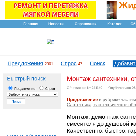
Главная
Новости
Справочник
Каталог
Об
Предложения
Спрос
Поиск
Добавит
2901
47
Монтаж сантехники, о
Быстрый поиск
Объявление №
241140
Опубликовано
06
Предложение
Спрос
Предложение
в рубрике частны
Сантехника, сантехническое об
Монтаж, демонтаж санте
смесителя до душевой к
Качественно, быстро, га