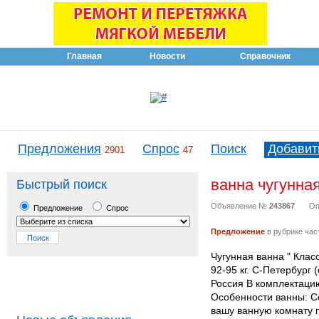
Главная
Новости
Справочник
Предложения
Спрос
Поиск
Добавит
2901
47
ванна чугунна
Быстрый поиск
Объявление №
243867
Оп
Предложение
Спрос
Предложение
в рубрике час
Чугунная ванна " Клас
92-95 кг. С-Петербург
Россия В комплектацию
Особенности ванны: Со
вашу ванную комнату п