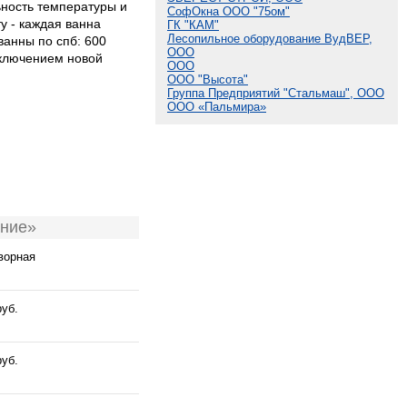
ьность температуры и
СофОкна ООО "75ом"
у - каждая ванна
ГК "КАМ"
Лесопильное оборудование ВудВЕР,
ванны по спб: 600
ООО
одключением новой
ООО
ООО "Высота"
Группа Предприятий "Стальмаш", ООО
ООО «Пальмира»
ание»
ворная
руб.
руб.