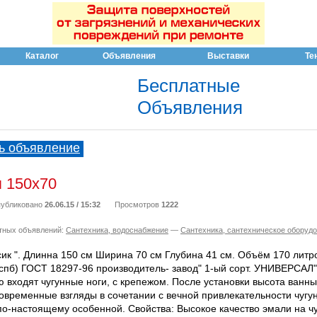
Каталог
Объявления
Выставки
Те
Бесплатные
Объявления
ь объявление
я 150х70
убликовано
26.06.15 / 15:32
Просмотров
1222
тных объявлений:
Сантехника, водоснабжение
—
Сантехника, сантехническое оборуд
сик ". Длинна 150 см Ширина 70 см Глубина 41 см. Объём 170 литр
 (спб) ГОСТ 18297-96 производитель- завод" 1-ый сорт. УНИВЕРСАЛ" 
 входят чугунные ноги, с крепежом. После установки высота ванны
временные взгляды в сочетании с вечной привлекательности чугун
о-настоящему особенной. Свойства: Высокое качество эмали на чу