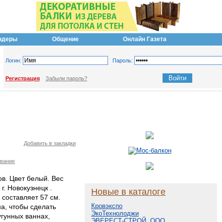
ндеры
Общение
Онлайн Газета
Логин:
Пароль:
Регистрация
Забыли пароль?
Добавить в закладки
ование
ов. Цвет белый. Вес
г. Новокузнецк .
Новые в каталоге
 составляет 57 см.
Кровэкспо
а, чтобы сделать
ЭкоТехнолоджи
гунных ваннах,
ЭВЕРЕСТ-СТРОЙ, ООО