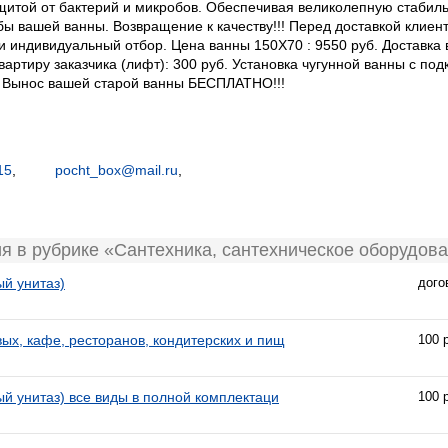
щитой от бактерий и микробов. Обеспечивая великолепную стабил
ы вашей ванны. Возвращение к качеству!!! Перед доставкой клиент
 индивидуальный отбор. Цена ванны 150Х70 : 9550 руб. Доставка 
вартиру заказчика (лифт): 300 руб. Установка чугунной ванны с п
й. Вынос вашей старой ванны БЕСПЛАТНО!!!
15
,
pocht_box@mail.ru
,
я в рубрике «Сантехника, сантехническое оборудов
й унитаз)
дого
ых, кафе, ресторанов, кондитерских и пищ
100 
й унитаз) все виды в полной комплектаци
100 