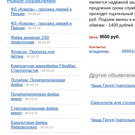
Новые объявления
является надёжной за
продления срока служб
ФД «Ковров» - продажа дверей в
проходит тщательный и
Перьми
30.03.22
|
руб. Подъем ванны в к
ФД «Ковров» - продажа дверей в
обвязки - 1400 рубле
Перьми
30.03.22
|
9550 руб.
Фибра анкерная 1/50,
Цена:
проволочная
30.03.22
|
Контакты:
владимир
,
98854
Флорсил. Пропитка для
бетона
30.03.22
|
Композитная макрофибра FibraMax.
Стеклопластик
30.03.22
|
Другие объявлени
ПолиАрм. Полипропиленовая
фибра
Чаша Генуя (напольны
30.03.22
|
Полипропиленовая фибра,
микро
30.03.22
|
Смесители для столов
Стекловолоконная фибра,
микро
30.03.22
|
Чаша Генуя (напольны
Базальтовая фибра.
Фиброволокно
30.03.22
|