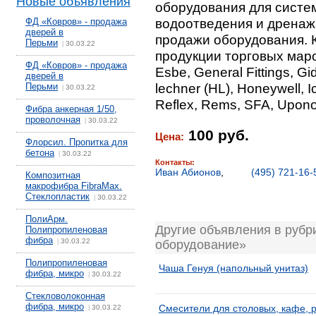
Новые объявления
оборудования для систе
водоотведения и дренаж
ФД «Ковров» - продажа
дверей в
продажи оборудования. 
Перьми
30.03.22
|
продукции торговых марок:
ФД «Ковров» - продажа
Esbe, General Fittings, Gi
дверей в
lechner (HL), Honeywell, I
Перьми
30.03.22
|
Reflex, Rems, SFA, Upono
Фибра анкерная 1/50,
проволочная
30.03.22
|
100 руб.
Цена:
Флорсил. Пропитка для
бетона
30.03.22
|
Контакты:
Иван Абионов
,
(495) 721-16-
Композитная
макрофибра FibraMax.
Стеклопластик
30.03.22
|
ПолиАрм.
Другие объявления в рубр
Полипропиленовая
фибра
30.03.22
|
оборудование»
Полипропиленовая
Чаша Генуя (напольный унитаз)
фибра, микро
30.03.22
|
Стекловолоконная
фибра, микро
Смесители для столовых, кафе, р
30.03.22
|