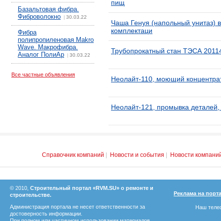
пищ
Базальтовая фибра.
Фиброволокно
30.03.22
|
Чаша Генуя (напольный унитаз) в
комплектаци
Фибра
полипропиленовая Makro
Wave. Макрофибра.
Трубопрокатный стан ТЭСА 2011
Аналог ПолиАр
30.03.22
|
Все частные объявления
Неолайт-110, моющий концентрат
Неолайт-121, промывка деталей, 
Справочник компаний
|
Новости и события
|
Новости компани
© 2010,
Строительный портал «RVM.SU» о ремонте и
Реклама на порт
строительстве.
Администрация портала не несет ответственности за
Наш телеф
достоверность информации.
При полном или частичном использовании материалов