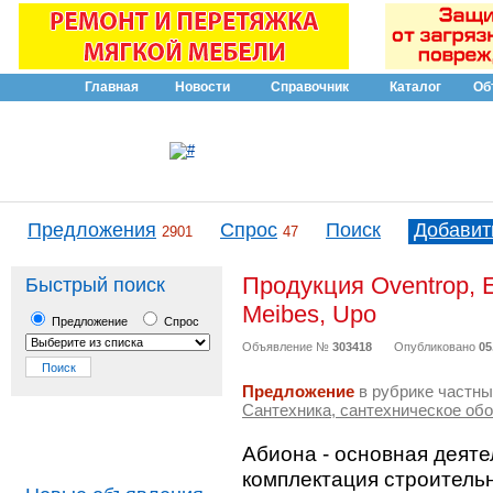
Главная
Новости
Справочник
Каталог
Об
Предложения
Спрос
Поиск
Добавит
2901
47
Продукция Oventrop, Es
Быстрый поиск
Meibes, Upo
Предложение
Спрос
Объявление №
303418
Опубликовано
05
Предложение
в рубрике частны
Сантехника, сантехническое об
Абиона - основная деяте
комплектация строитель