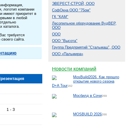
ЭВЕРЕСТ-СТРОЙ, ООО
 информация,
, логотип компании
СофОкна ООО "75ом"
ии имеют приоритет в
ГК "КАМ"
ервыми в любой
 отдельно
Лесопильное оборудование ВудВЕР,
х каталога.
ООО
ООО
Вас требуется
 своего сайта.
ООО "Высота"
Группа Предприятий "Стальмаш", ООО
нтацию
ООО «Пальмира»
Новости компаний
MosBuild2026. Как прошло
резентация
открытие нового сезона
D+A Tour
162
Мосбилд в Сочи
269
1 - 3
MOSBUILD 2026
266