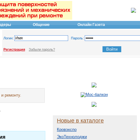
ндеры
Общение
Онлайн Газета
Логин:
Пароль:
Регистрация
Забыли пароль?
 и ремонту.
.
Новые в каталоге
Кровэкспо
ия
ЭкоТехнолоджи