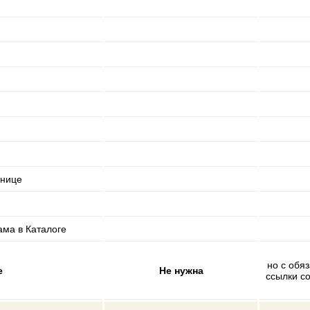
анице
ма в Каталоге
но с обя
е
Не нужна
ссылки со