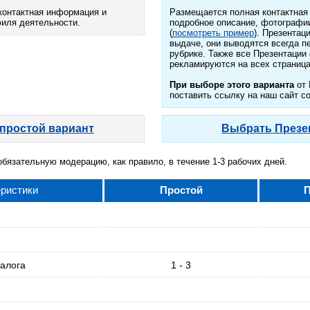
контактная информация и
Размещается полная контактная
филя деятельности.
подробное описание, фотографии
(
посмотреть пример
). Презентац
выдаче, они выводятся всегда п
рубрике. Также все Презентации
рекламируются на всех страница
При выборе этого варианта
от 
поставить ссылку на наш сайт со
простой вариант
Выбрать Презе
обязательную модерацию, как правило, в течение 1-3 рабочих дней.
ристики
Простой
П
талога
1 - 3