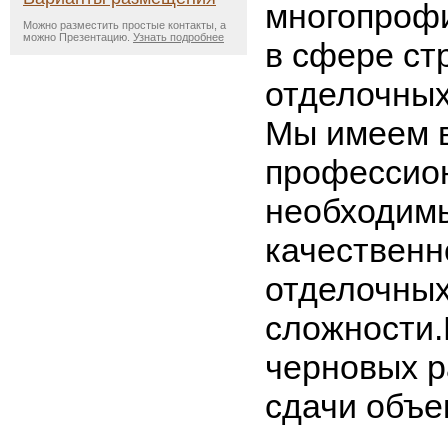
многопроф
Можно разместить простые контакты, а
можно Презентацию.
Узнать подробнее
в сфере ст
отделочных
Мы имеем 
профеcсио
необходим
качественн
отделочных
сложности.
черновых р
сдачи объе