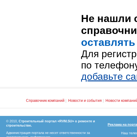
Не нашли 
справочн
оставлять
Для регист
по телефону
добавьте с
Справочник компаний
|
Новости и события
|
Новости компани
© 2010,
Строительный портал «RVM.SU» о ремонте и
Реклама на порт
строительстве.
Администрация портала не несет ответственности за
Наш телеф