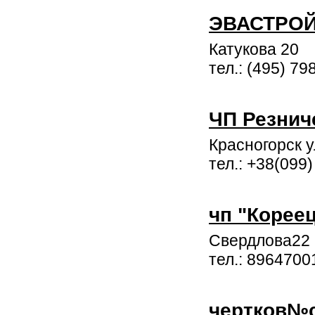
ЭВАСТРО
Катукова 20
тел.: (495) 79
ЧП Резнич
Красногорск у
тел.: +38(099
чп "Корее
Свердлова22
тел.: 8964700
чертков№