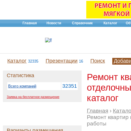
Главная
Новости
Справочник
Каталог
Об
Каталог
Презентации
Поиск
Добав
32335
16
Ремонт кв
Статистика
отделочны
32351
Всего компаний
каталог
Заявка на бесплатное размещение
Главная
›
Катало
Ремонт квартир 
работы
Варианты размещения