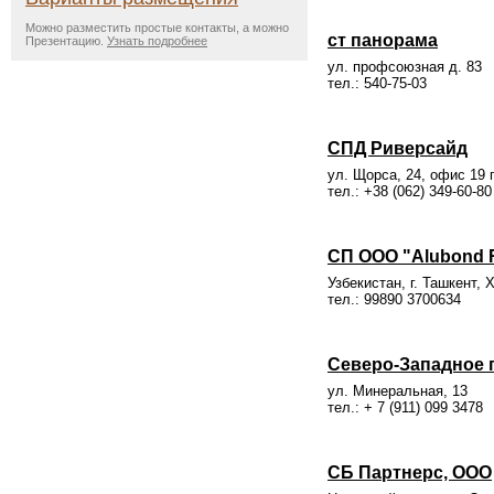
Можно разместить простые контакты, а можно
ст панорама
Презентацию.
Узнать подробнее
ул. профсоюзная д. 83
тел.: 540-75-03
СПД Риверсайд
ул. Щорса, 24, офис 19 г
тел.: +38 (062) 349-60-80
СП ООО "Alubond R
Узбекистан, г. Ташкент,
тел.: 99890 3700634
Северо-Западное 
ул. Минеральная, 13
тел.: + 7 (911) 099 3478
СБ Партнерс, ООО