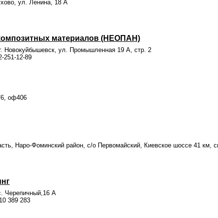
ухово, ул. Ленина, 18 А
композитных материалов (НЕОПАН)
г. Новокуйбышевск, ул. Промышленная 19 А, стр. 2
2-251-12-89
76, оф406
сть, Наро-Фоминский район, с/о Первомайский, Киевское шоссе 41 км, с
инг
с. Черепичный,16 А
910 389 283