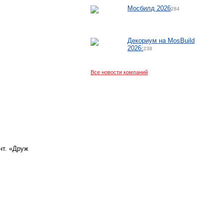
Мосбилд 2026
284
Декориум на MosBuild
2026:
238
Все новости компаний
нт. «Друж