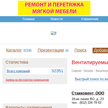
Главная
Новости
Справочник
Каталог
Презентации
Поиск
Добав
32335
16
Вентилируемые
Статистика
32351
Главная
›
Каталог
›
Фасадные
Всего компаний
Быстрый поиск по к
Заявка на бесплатное размещение
Стакковент, ООО
18-ая линия ВО, д. 23
тел.: (812) 334 79 43
Варианты размещения