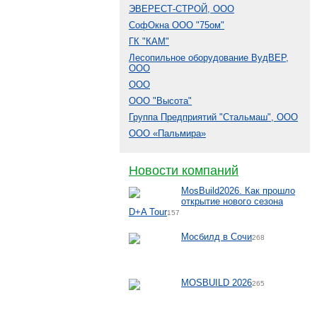
ЭВЕРЕСТ-СТРОЙ, ООО
СофОкна ООО "75ом"
ГК "КАМ"
Лесопильное оборудование ВудВЕР,
ООО
ООО
ООО "Высота"
Группа Предприятий "Стальмаш", ООО
ООО «Пальмира»
Новости компаний
MosBuild2026. Как прошло
открытие нового сезона
D+A Tour
157
Мосбилд в Сочи
268
MOSBUILD 2026
265