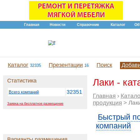
Главная
Новости
Справочник
Каталог
Об
Каталог
Презентации
Поиск
Добав
32335
16
Лаки - кат
Статистика
32351
Всего компаний
Главная
›
Катало
продукция
> Лак
Заявка на бесплатное размещение
Быстрый по
компаний
Варианты размещения