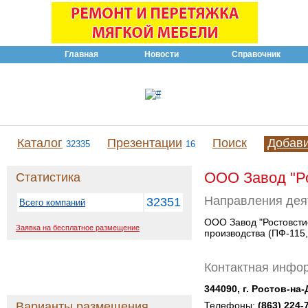
Главная
Новости
Справочник
Каталог
Презентации
Поиск
Добав
32335
16
ООО Завод "Ро
Статистика
Направления дея
32351
Всего компаний
ООО Завод "Ростовсти
Заявка на бесплатное размещение
производства (ПФ-115,
Контактная инфо
344090, г. Ростов-н
Варианты размещения
Телефоны:
(863) 224-