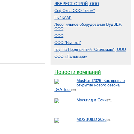
ЭВЕРЕСТ-СТРОЙ, ООО
СофОкна ООО "75ом"
ГК "КАМ"
Лесопильное оборудование ВудВЕР,
ООО
ООО
ООО "Высота"
Группа Предприятий "Стальмаш", ООО
ООО «Пальмира»
Новости компаний
MosBuild2026. Как прошло
открытие нового сезона
D+A Tour
169
Мосбилд в Сочи
271
MOSBUILD 2026
267