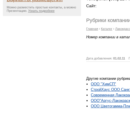
Сайт:
Можно разместить простые контакты, а можно
Презентацию.
Узнать подробнее
Рубрики компании
Главная
›
Каталог
›
Лакокрас
Номер компании в ката
Дата добавления:
01.02.11
Пр
Другие компании рубрик
ООО "ХимСП"
СтройХаус ООО Санкт
Современная Лакокра
ООО"Аргус-Лакокраск
ООО Цветогамма-Пл