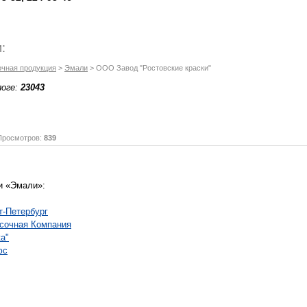
:
очная продукция
>
Эмали
> ООО Завод "Ростовские краски"
логе:
23043
осмотров:
839
и «Эмали»:
-Петербург
сочная Компания
а"
юс