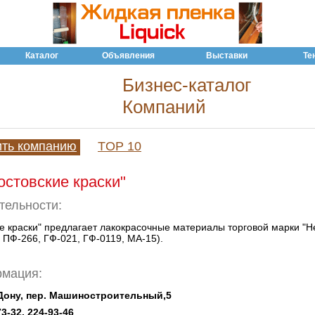
Каталог
Объявления
Выставки
Те
Бизнес-каталог
Компаний
ить компанию
TOP 10
стовские краски"
тельности:
е краски" предлагает лакокрасочные материалы торговой марки "Н
 ПФ-266, ГФ-021, ГФ-0119, МА-15).
рмация:
а-Дону, пер. Машиностроительный,5
73-32, 224-93-46