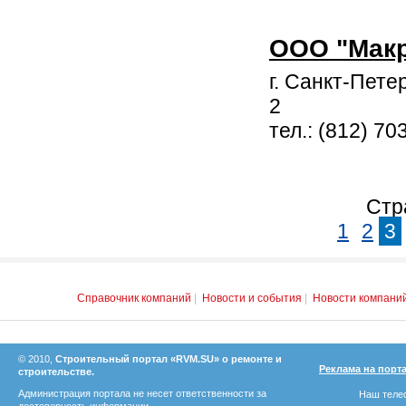
ООО "Макр
г. Санкт-Петер
2
тел.: (812) 70
Стр
1
2
3
Справочник компаний
|
Новости и события
|
Новости компани
© 2010,
Строительный портал «RVM.SU» о ремонте и
Реклама на порт
строительстве.
Администрация портала не несет ответственности за
Наш телеф