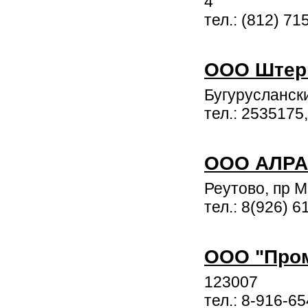
4
тел.: (812) 71
ООО Штер
Бугурусланск
тел.: 2535175
ООО АЛР
Реутово, пр М
тел.: 8(926) 6
ООО "Про
123007
тел.: 8-916-6