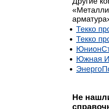
Другие ко
«Металли
арматура
Текко п
Текко п
ЮнионСт
Южная И
ЭнергоП
Не нашли
справоч