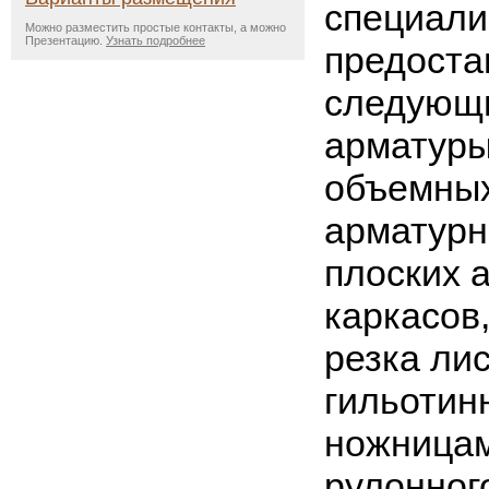
специали
Можно разместить простые контакты, а можно
Презентацию.
Узнать подробнее
предоста
следующи
арматуры
объемных
арматурн
плоских 
каркасов,
резка ли
гильотин
ножницам
рулонног