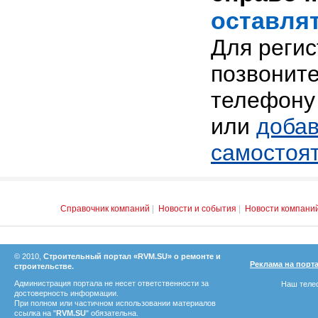
оставлят
Для реги
позвоните
телефону 
или
добав
самостоя
Справочник компаний
|
Новости и события
|
Новости компани
© 2010,
Строительный портал «RVM.SU» о ремонте и
Реклама на порт
строительстве.
Администрация портала не несет ответственности за
Наш телеф
достоверность информации.
При полном или частичном использовании материалов
ссылка на "
RVM.SU
" обязательна.