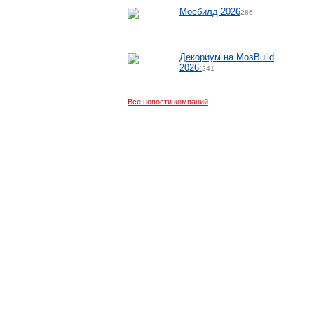
Мосбилд 2026
286
Декориум на MosBuild
2026:
241
Все новости компаний