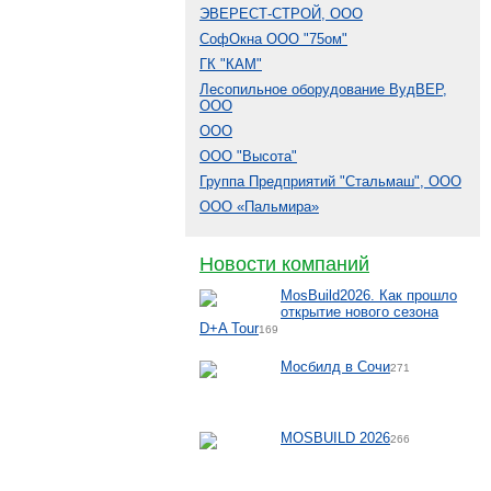
ЭВЕРЕСТ-СТРОЙ, ООО
СофОкна ООО "75ом"
ГК "КАМ"
Лесопильное оборудование ВудВЕР,
ООО
ООО
ООО "Высота"
Группа Предприятий "Стальмаш", ООО
ООО «Пальмира»
Новости компаний
MosBuild2026. Как прошло
открытие нового сезона
D+A Tour
169
Мосбилд в Сочи
271
MOSBUILD 2026
266