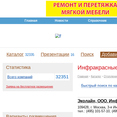
Главная
Новости
Справочник
Каталог
Презентации
Поиск
Добав
32335
16
Инфракрасные 
Статистика
32351
Главная
›
Каталог
›
Отоплени
Всего компаний
Быстрый поиск по к
Заявка на бесплатное размещение
Эколайн, ООО. Ин
109428, г. Москва, 3-я И
тел.: (495) 101-57-10, (49
Варианты размещения