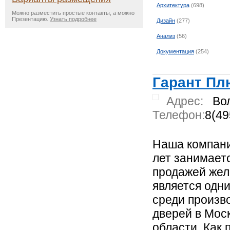
Архитектура
(698)
Можно разместить простые контакты, а можно
Презентацию.
Узнать подробнее
Дизайн
(277)
Анализ
(56)
Документация
(254)
Гарант Пл
Адрес:
Во
Телефон:
8(49
Наша компани
лет занимает
продажей жел
является одн
среди произв
дверей в Мос
области. Как 