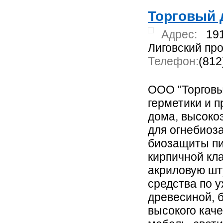
Торговый 
Адрес:
19
Лиговский про
Телефон:
(812
ООО "Торговы
герметики и п
дома, высоко
для огнебиоз
биозащиты п
кирпичной кла
акриловую шту
средства по у
древесиной, 
высокого каче