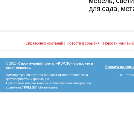
мебель, свет
для сада, мет
Справочник компаний
|
Новости и события
|
Новости компани
© 2010,
Строительный портал «RVM.SU» о ремонте и
Реклама на порт
строительстве.
Администрация портала не несет ответственности за
Наш телеф
достоверность информации.
При полном или частичном использовании материалов
ссылка на "
RVM.SU
" обязательна.