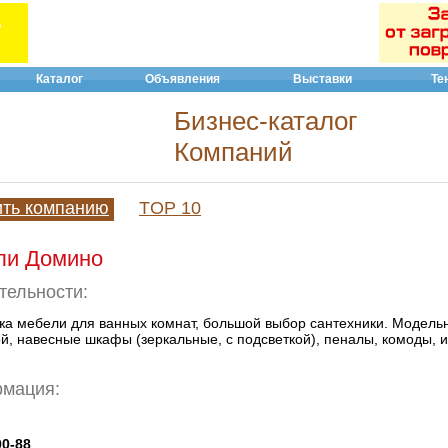
Каталог
Объявления
Выставки
Те
Бизнес-каталог
Компаний
ить компанию
TOP 10
ли Домино
тельности:
жа мебели для ванных комнат, большой выбор сантехники. Модель
й, навесные шкафы (зеркальные, с подсветкой), пеналы, комоды, и 
рмация:
00-88