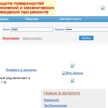
ндеры
Общение
Онлайн Газета
Логин:
Пароль:
Регистрация
Забыли пароль?
Добавить в закладки
ный ряд включает в
т. д.
Новые в каталоге
Кровэкспо
ЭкоТехнолоджи