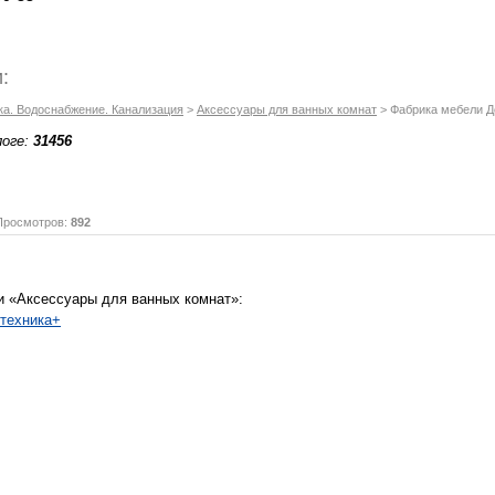
:
ка. Водоснабжение. Канализация
>
Аксессуары для ванных комнат
> Фабрика мебели 
логе:
31456
осмотров:
892
и «Аксессуары для ванных комнат»:
нтехника+