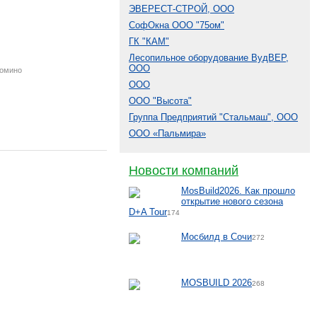
ЭВЕРЕСТ-СТРОЙ, ООО
СофОкна ООО "75ом"
ГК "КАМ"
Лесопильное оборудование ВудВЕР,
ООО
Домино
ООО
ООО "Высота"
Группа Предприятий "Стальмаш", ООО
ООО «Пальмира»
Новости компаний
MosBuild2026. Как прошло
открытие нового сезона
D+A Tour
174
Мосбилд в Сочи
272
MOSBUILD 2026
268