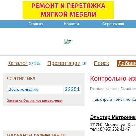
Главная
Новости
Справочник
Каталог
Презентации
Поиск
Добав
32335
16
Контрольно-из
Статистика
32351
Главная
›
Каталог
›
Сантехни
Всего компаний
Быстрый поиск по к
Заявка на бесплатное размещение
Эльстер Метроник
111250, Москва, ул. Кра
тел.: 8(495) 232 41 47
Варианты размещения