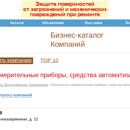
Каталог
Объявления
Выставки
Те
Бизнес-каталог
Компаний
ить компанию
TOP 10
мерительные приборы, средства автоматиза
ка. Водоснабжение. Канализация
> Контрольно-измерительные приборы, средства авт
аталогу компаний
а
сноказарменная, д. 12