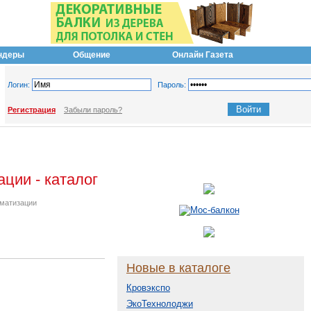
ндеры
Общение
Онлайн Газета
Логин:
Пароль:
Регистрация
Забыли пароль?
ции - каталог
оматизации
Новые в каталоге
Кровэкспо
ЭкоТехнолоджи