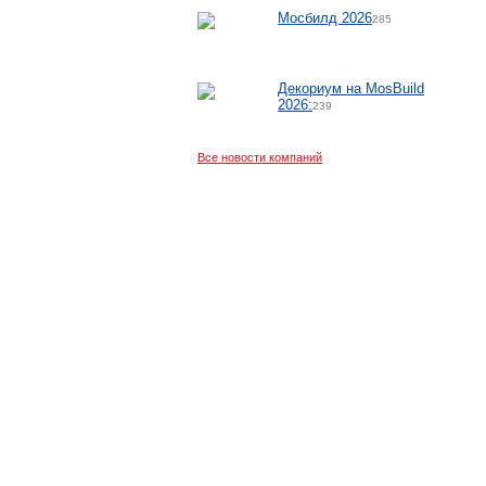
Мосбилд 2026
285
Декориум на MosBuild
2026:
239
Все новости компаний