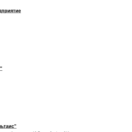
дприятие
"
ьтаис"