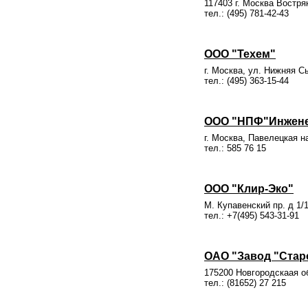
117403 г. Москва Востря
тел.: (495) 781-42-43
ООО "Техем"
г. Москва, ул. Нижняя Сы
тел.: (495) 363-15-44
ООО "НПФ"Инжене
г. Москва, Павелецкая на
тел.: 585 76 15
ООО "Клир-Эко"
М. Купавенский пр. д 1/
тел.: +7(495) 543-31-91
ОАО "Завод "Стар
175200 Новгородскаая об
тел.: (81652) 27 215