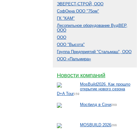
ЭВЕРЕСТ-СТРОЙ, ООО
СофОкна ООО "75ом"
ГК "КАМ"
Лесопильное оборудование ВудВЕР,
ООО
ООО
ООО "Высота"
Группа Предприятий "Стальмаш", ООО
ООО «Пальмира»
Новости компаний
MosBuild2026. Как прошло
открытие нового сезона
D+A Tour
159
Мосбилд в Сочи
269
MOSBUILD 2026
266