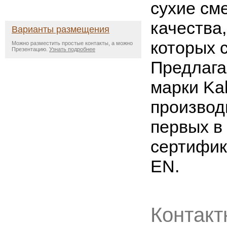
сухие см
качества
Варианты размещения
которых 
Можно разместить простые контакты, а можно
Презентацию.
Узнать подробнее
Предлага
марки Ka
производ
первых в
сертифик
EN.
Контакт