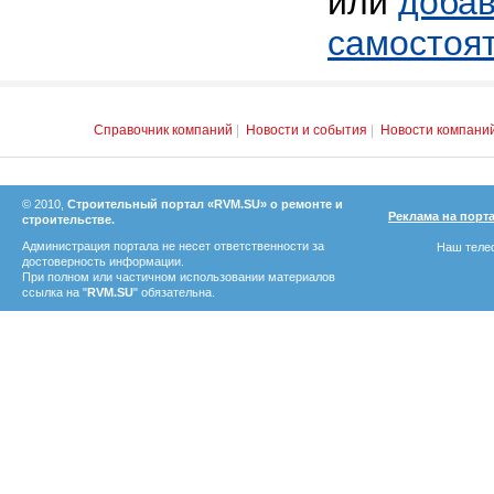
или
добав
самостоя
Справочник компаний
|
Новости и события
|
Новости компани
© 2010,
Строительный портал «RVM.SU» о ремонте и
Реклама на порт
строительстве.
Администрация портала не несет ответственности за
Наш телеф
достоверность информации.
При полном или частичном использовании материалов
ссылка на "
RVM.SU
" обязательна.