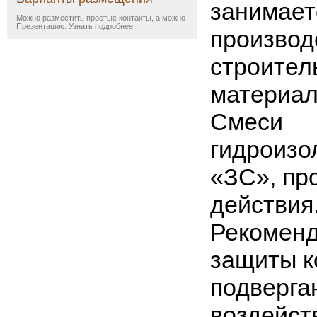
занимает
Можно разместить простые контакты, а можно
Презентацию.
Узнать подробнее
производ
строител
материал
Смеси
гидроизо
«ЗС», пр
действия
Рекоменд
защиты к
подверг
воздейст