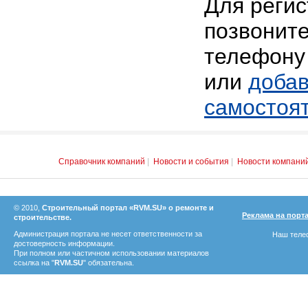
Для реги
позвоните
телефону 
или
добав
самостоя
Справочник компаний
|
Новости и события
|
Новости компани
© 2010,
Строительный портал «RVM.SU» о ремонте и
Реклама на порт
строительстве.
Администрация портала не несет ответственности за
Наш телеф
достоверность информации.
При полном или частичном использовании материалов
ссылка на "
RVM.SU
" обязательна.