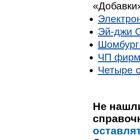
«Добавки
Электро
Эй-джи 
Шомбург
ЧП фирм
Четыре 
Не нашли
справоч
оставлят