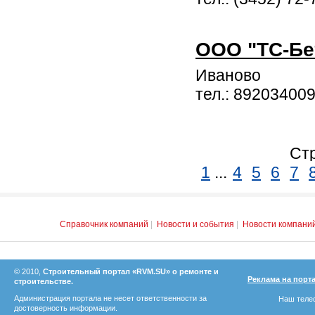
ООО "ТС-Бе
Иваново
тел.: 89203400
Стр
1
...
4
5
6
7
Справочник компаний
|
Новости и события
|
Новости компани
© 2010,
Строительный портал «RVM.SU» о ремонте и
Реклама на порт
строительстве.
Администрация портала не несет ответственности за
Наш телеф
достоверность информации.