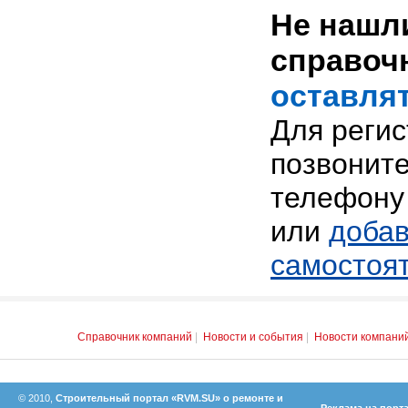
Не нашли
справоч
оставлят
Для реги
позвоните
телефону 
или
добав
самостоя
Справочник компаний
|
Новости и события
|
Новости компани
© 2010,
Строительный портал «RVM.SU» о ремонте и