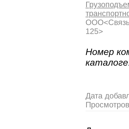
Грузоподъе
транспортн
OOO<Связь
125>
Номер ко
каталоге
Дата добав
Просмотро