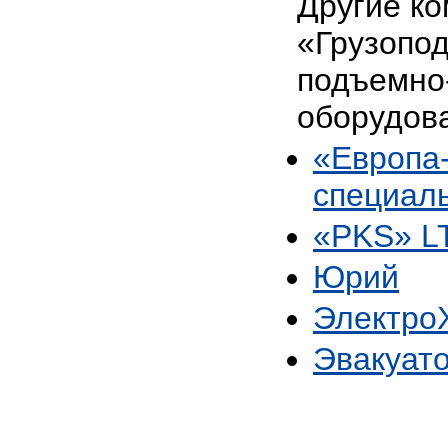
Другие ко
«Грузопо
подъемно
оборудов
«Европа
специал
«PKS» L
Юрий
Электро
Эвакуато