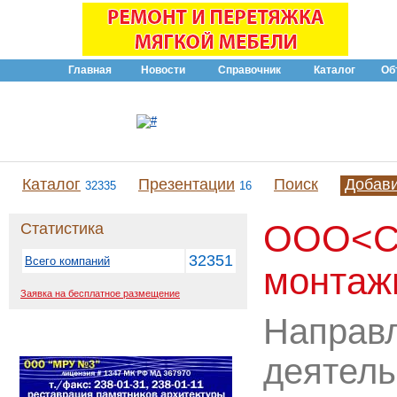
Главная
Новости
Справочник
Каталог
Об
Каталог
Презентации
Поиск
Добав
32335
16
OOO<С
Статистика
32351
Всего компаний
монтаж
Заявка на бесплатное размещение
Направ
деятель