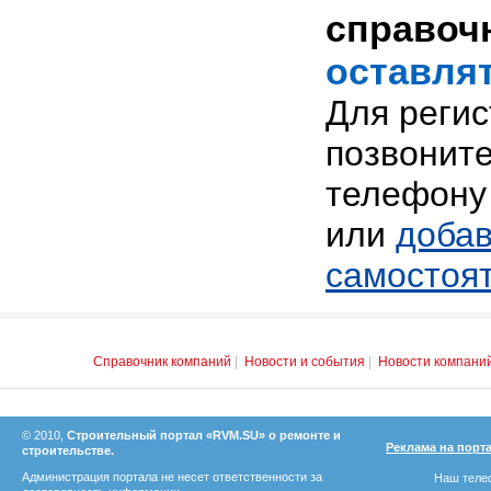
справоч
оставлят
Для реги
позвоните
телефону 
или
добав
самостоя
Справочник компаний
|
Новости и события
|
Новости компани
© 2010,
Строительный портал «RVM.SU» о ремонте и
Реклама на порт
строительстве.
Администрация портала не несет ответственности за
Наш телеф