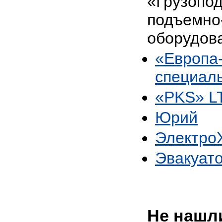
«Грузопо
подъемно
оборудов
«Европа
специал
«PKS» L
Юрий
Электро
Эвакуато
Не нашли