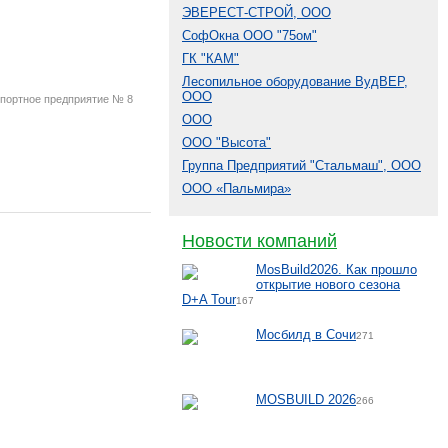
ЭВЕРЕСТ-СТРОЙ, ООО
СофОкна ООО "75ом"
ГК "КАМ"
Лесопильное оборудование ВудВЕР,
ООО
портное предприятие № 8
ООО
ООО "Высота"
Группа Предприятий "Стальмаш", ООО
ООО «Пальмира»
Новости компаний
MosBuild2026. Как прошло
открытие нового сезона
D+A Tour
167
Мосбилд в Сочи
271
MOSBUILD 2026
266