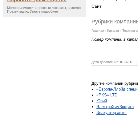
Сайт:
Можно разместить простые контакты, а можно
Презентацию.
Узнать подробнее
Рубрики компании
Главная
›
Каталог
›
Техника 
Номер компании в ката
Дата добавления:
01.02.11
Пр
Другие компании рубрик
«Европа-Ллойд специ
«PKS» LTD
Юрий
ЭлектроХимЗащита
Эвакуатор авто.