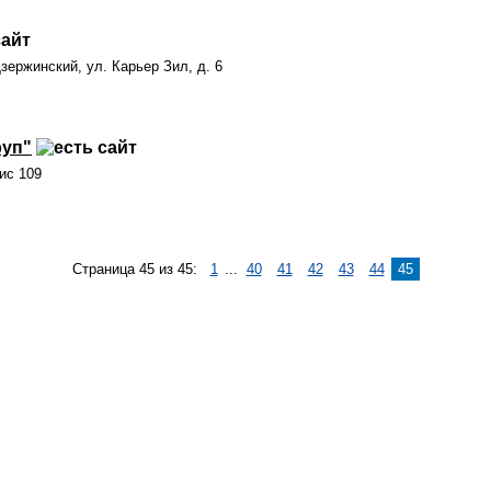
Дзержинский, ул. Карьер Зил, д. 6
руп"
ис 109
Страница 45 из 45:
1
...
40
41
42
43
44
45