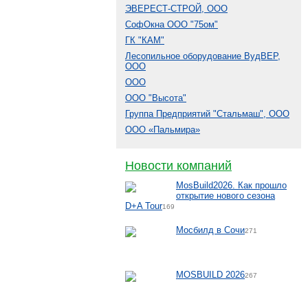
ЭВЕРЕСТ-СТРОЙ, ООО
СофОкна ООО "75ом"
ГК "КАМ"
Лесопильное оборудование ВудВЕР,
ООО
ООО
ООО "Высота"
Группа Предприятий "Стальмаш", ООО
ООО «Пальмира»
Новости компаний
MosBuild2026. Как прошло
открытие нового сезона
D+A Tour
169
Мосбилд в Сочи
271
MOSBUILD 2026
267