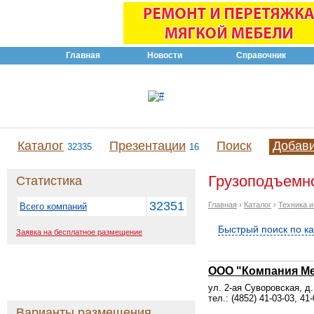
Главная
Новости
Справочник
Каталог
Презентации
Поиск
Добав
32335
16
Грузоподъемно
Статистика
32351
Главная
›
Каталог
›
Техника 
Всего компаний
Быстрый поиск по к
Заявка на бесплатное размещение
ООО "Компания М
ул. 2-ая Суворовская, д.
тел.: (4852) 41-03-03, 41-
Варианты размещения