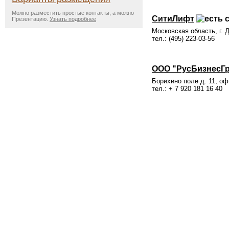
Можно разместить простые контакты, а можно
СитиЛифт
Презентацию.
Узнать подробнее
Московская область, г. 
тел.: (495) 223-03-56
ООО "РусБизнесГ
Борихино поле д. 11, оф
тел.: + 7 920 181 16 40