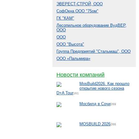
ЭВЕРЕСТ-СТРОЙ, ООО
СофОкна ООО "75ом"
ГК "КАМ"
Лесопильное оборудование ВудВЕР,
ООО
ООО
ООО "Высота"
Группа Предприятий "Стальмаш", ООО
ООО «Пальмира»
Новости компаний
MosBuild2026. Как прошло
открытие нового сезона
D+A Tour
161
Мосбилд в Сочи
269
MOSBUILD 2026
266