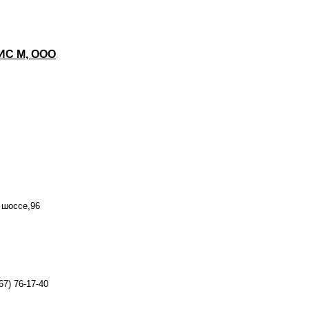
С М, ООО
 шоссе,96
967) 76-17-40