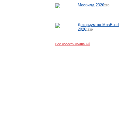
Мосбилд 2026
285
Декориум на MosBuild
2026:
239
Все новости компаний