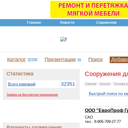
Главная
Новости
Справочник
Каталог
Презентации
Поиск
Добав
32335
16
Сооружения дл
Статистика
32351
Главная
›
Каталог
›
Техника 
Всего компаний
Быстрый поиск по к
Заявка на бесплатное размещение
ООО "ЕвроПроф Г
САО
тел.: 8-905-709-27-77
Варианты размещения