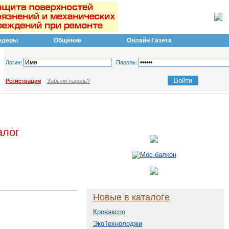
ндеры
Общение
Онлайн Газета
Логин:
Пароль:
Регистрация
Забыли пароль?
алог
Новые в каталоге
Кровэкспо
ЭкоТехнолоджи