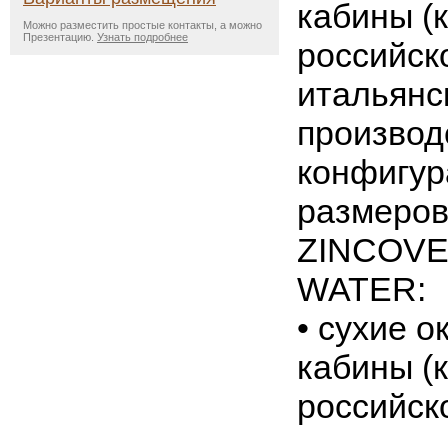
кабины (
Можно разместить простые контакты, а можно
Презентацию.
Узнать подробнее
российск
итальянс
производ
конфигур
размеров
ZINCOVE
WATER:
• сухие 
кабины (
российск