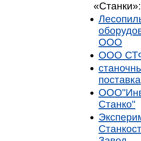
«Станки»:
Лесопил
оборудо
ООО
ООО СТФ
станочны
поставка
ООО"Инв
Станко"
Экспери
Станкос
Завод