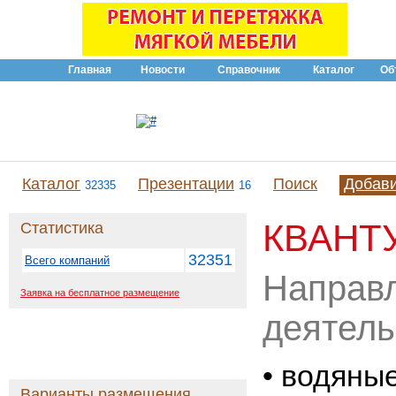
Главная
Новости
Справочник
Каталог
Об
Каталог
Презентации
Поиск
Добав
32335
16
КВАНТ
Статистика
32351
Всего компаний
Направ
Заявка на бесплатное размещение
деятель
• водяны
Варианты размещения