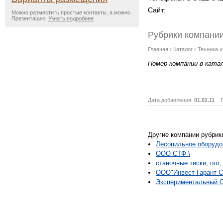
Сайт:
Можно разместить простые контакты, а можно
Презентацию.
Узнать подробнее
Рубрики компании
Главная
›
Каталог
›
Техника 
Номер компании в ката
Дата добавления:
01.02.11
Пр
Другие компании рубрик
Лесопильное оборуд
ООО СТФ \
станочные тиски, опт,
ООО"Инвест-Гарант-С
Экспериментальный С