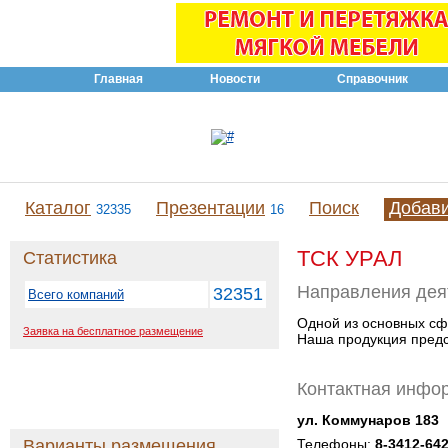
Главная
Новости
Справочник
Каталог
Презентации
Поиск
Добав
32335
16
ТСК УРАЛ
Статистика
Направления дея
32351
Всего компаний
Одной из основных сф
Заявка на бесплатное размещение
Наша продукция предс
Контактная инфо
ул. Коммунаров 183
Варианты размещения
Телефоны:
8-3412-64