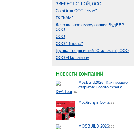
ЭВЕРЕСТ-СТРОЙ, ООО
СофОкна ООО "75ом"
ГК "КАМ"
Лесопильное оборудование ВудВЕР,
ООО
ООО
ООО "Высота"
Группа Предприятий "Стальмаш", ООО
ООО «Пальмира»
Новости компаний
MosBuild2026. Как прошло
открытие нового сезона
D+A Tour
167
Мосбилд в Сочи
271
MOSBUILD 2026
266