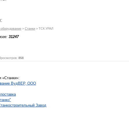
:
и оборудование
>
Станки
> ТСК УРАЛ
логе:
31247
осмотров:
858
и «Станки»:
ование ВудВЕР, ООО
 поставка
танко"
танкостроительный Завод