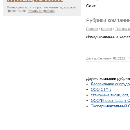
Сайт:
Можно разместить простые контакты, а можно
Презентацию.
Узнать подробнее
Рубрики компании
Главная
›
Каталог
›
Техника 
Номер компании в ката
Дата добавления:
01.02.11
Пр
Другие компании рубрик
Лесопильное оборуд
ООО СТФ \
станочные тиски, опт,
ООО"Инвест-Гарант-С
Экспериментальный С