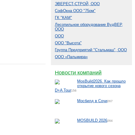
ЭВЕРЕСТ-СТРОЙ, ООО
СофОкна ООО "75ом"
ГК "КАМ"
Лесопильное оборудование ВудВЕР,
ООО
ООО
ООО "Высота"
Группа Предприятий "Стальмаш", ООО
ООО «Пальмира»
Новости компаний
MosBuild2026. Как прошло
открытие нового сезона
D+A Tour
156
Мосбилд в Сочи
267
MOSBUILD 2026
264