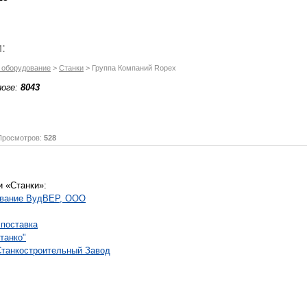
:
и оборудование
>
Станки
> Группа Компаний Ropex
логе:
8043
осмотров:
528
и «Станки»:
ование ВудВЕР, ООО
 поставка
танко"
танкостроительный Завод