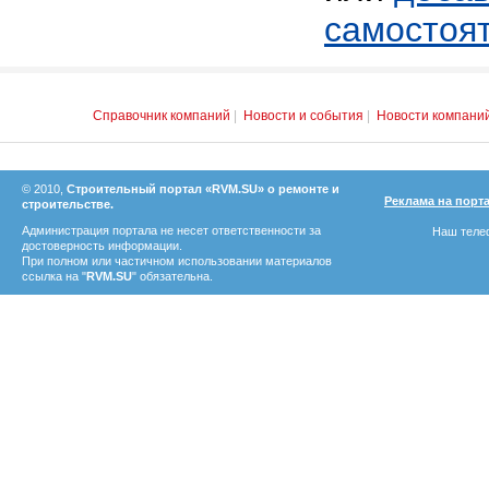
самостоя
Справочник компаний
|
Новости и события
|
Новости компани
© 2010,
Строительный портал «RVM.SU» о ремонте и
Реклама на порт
строительстве.
Администрация портала не несет ответственности за
Наш телеф
достоверность информации.
При полном или частичном использовании материалов
ссылка на "
RVM.SU
" обязательна.