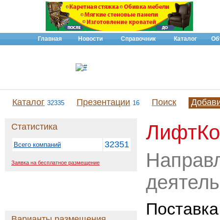
Главная
Новости
Справочник
Каталог
Об
Каталог
Презентации
Поиск
Добав
32335
16
ЛифтК
Статистика
32351
Всего компаний
Направ
Заявка на бесплатное размещение
деятель
Поставка
Варианты размещения