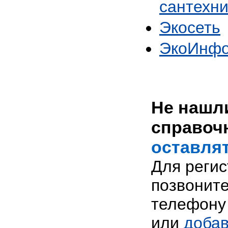
сантехни
Экосеть
ЭкоИнф
Не нашли
справоч
оставлят
Для реги
позвоните
телефону 
или
добав