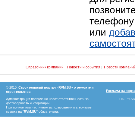
позвоните
телефону 
или
добав
самостоя
Справочник компаний
|
Новости и события
|
Новости компани
© 2010,
Строительный портал «RVM.SU» о ремонте и
Реклама на порт
строительстве.
Администрация портала не несет ответственности за
Наш телеф
достоверность информации.
При полном или частичном использовании материалов
ссылка на "
RVM.SU
" обязательна.