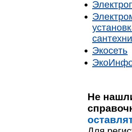
Электро
Электро
установк
сантехни
Экосеть
ЭкоИнф
Не нашли
справоч
оставлят
Для реги