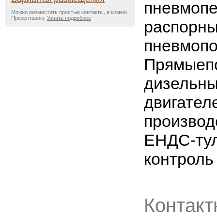
пневмопе
Можно разместить простые контакты, а можно
Презентацию.
Узнать подробнее
распорны
пневмопо
Прямыеп
дизельны
двигател
производ
ЕНДС-тул
контроль
Контакт