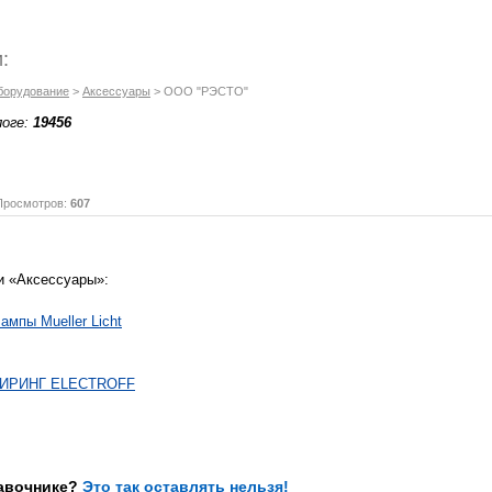
:
борудование
>
Аксессуары
> ООО "РЭСТО"
логе:
19456
осмотров:
607
и «Аксессуары»:
мпы Mueller Licht
ИРИНГ ELECTROFF
равочнике?
Это так оставлять нельзя!