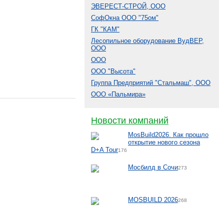
ЭВЕРЕСТ-СТРОЙ, ООО
СофОкна ООО "75ом"
ГК "КАМ"
Лесопильное оборудование ВудВЕР,
ООО
ООО
ООО "Высота"
Группа Предприятий "Стальмаш", ООО
ООО «Пальмира»
Новости компаний
MosBuild2026. Как прошло
открытие нового сезона
D+A Tour
176
Мосбилд в Сочи
273
MOSBUILD 2026
268