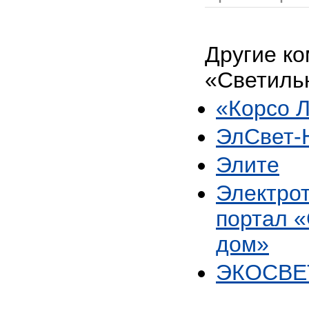
Другие ко
«Светиль
«Корсо 
ЭлСвет
Элите
Электро
портал 
дом»
ЭКОСВЕ