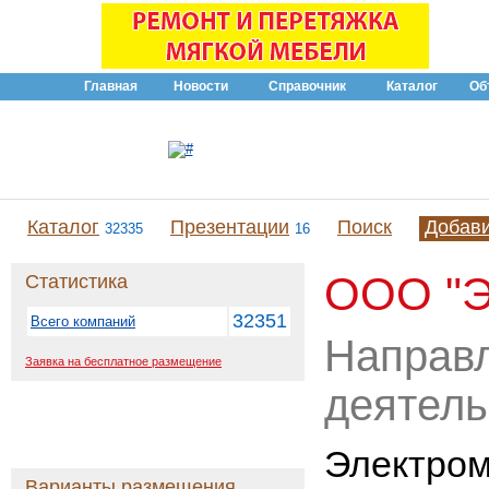
Главная
Новости
Справочник
Каталог
Об
Каталог
Презентации
Поиск
Добав
32335
16
ООО "Э
Статистика
32351
Всего компаний
Направ
Заявка на бесплатное размещение
деятель
Электро
Варианты размещения