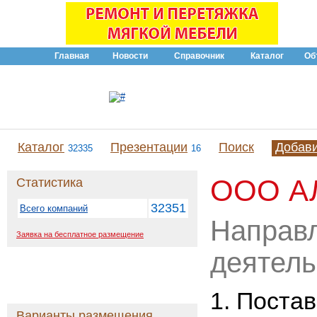
Главная
Новости
Справочник
Каталог
Об
Каталог
Презентации
Поиск
Добав
32335
16
ООО А
Статистика
32351
Всего компаний
Направ
Заявка на бесплатное размещение
деятель
1. Поставк
Варианты размещения