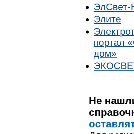
ЭлСвет
Элите
Электро
портал 
дом»
ЭКОСВЕ
Не нашли
справоч
оставлят