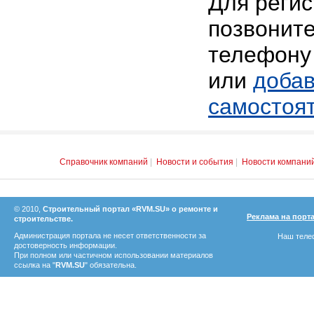
Для реги
позвоните
телефону 
или
добав
самостоя
Справочник компаний
|
Новости и события
|
Новости компани
© 2010,
Строительный портал «RVM.SU» о ремонте и
Реклама на порт
строительстве.
Администрация портала не несет ответственности за
Наш телеф
достоверность информации.
При полном или частичном использовании материалов
ссылка на "
RVM.SU
" обязательна.