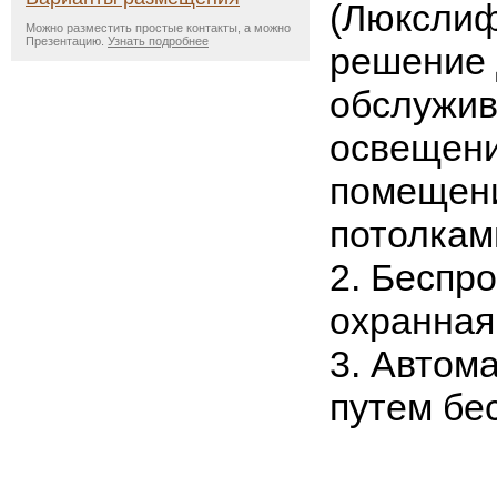
(Люкслиф
Можно разместить простые контакты, а можно
Презентацию.
Узнать подробнее
решение
обслужи
освещени
помещени
потолкам
2. Беспр
охранная
3. Автом
путем бе