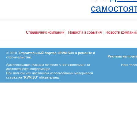
самостоя
Справочник компаний
|
Новости и события
|
Новости компани
© 2010,
Строительный портал «RVM.SU» о ремонте и
Реклама на порт
строительстве.
Администрация портала не несет ответственности за
Наш телеф
достоверность информации.
При полном или частичном использовании материалов
ссылка на "
RVM.SU
" обязательна.