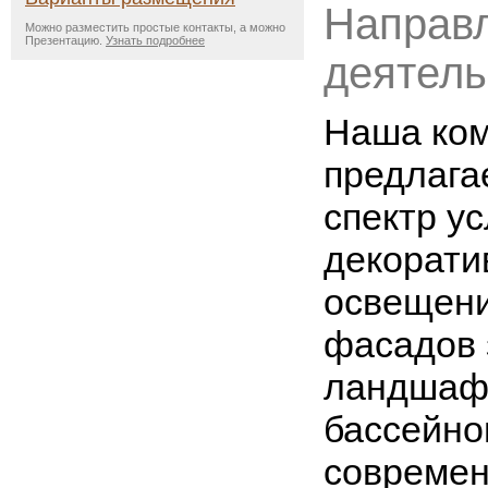
Направ
Можно разместить простые контакты, а можно
Презентацию.
Узнать подробнее
деятель
Наша ко
предлага
спектр ус
декорати
освещени
фасадов 
ландшафт
бассейно
совреме