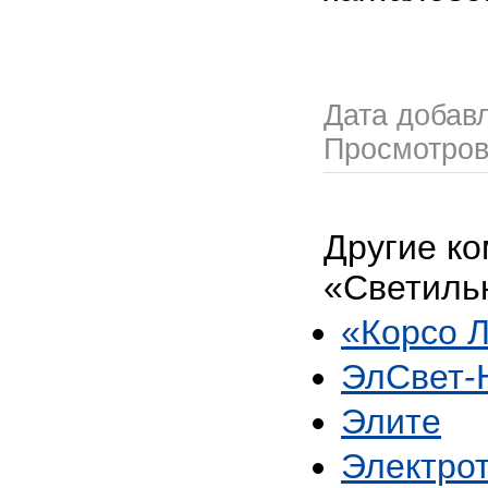
Дата добав
Просмотро
Другие ко
«Светиль
«Корсо 
ЭлСвет
Элите
Электро