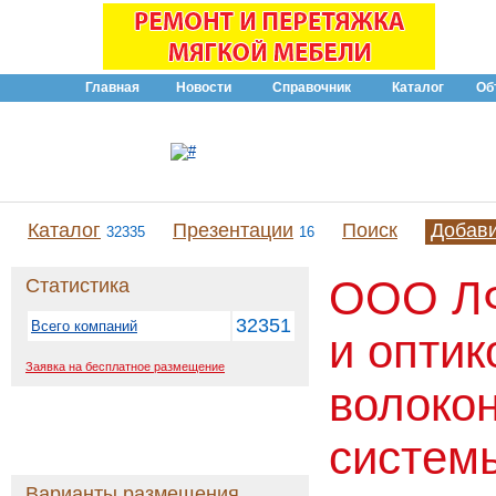
Главная
Новости
Справочник
Каталог
Об
Каталог
Презентации
Поиск
Добав
32335
16
ООО ЛФ
Статистика
32351
Всего компаний
и оптик
Заявка на бесплатное размещение
волоко
систем
Варианты размещения