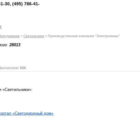
41-30, (495) 786-41-
:
борудование
>
Светильники
> Производственная компания "Электронмаш"
логе:
28013
осмотров:
534
и «Светильники»:
портал «Светодиодный дом»