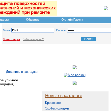
ндеры
Общение
Онлайн Газета
Логин:
Пароль:
Регистрация
Забыли пароль?
Добавить в закладки
ое уличное
лощадей,
Новые в каталоге
Кровэкспо
ЭкоТехнолоджи