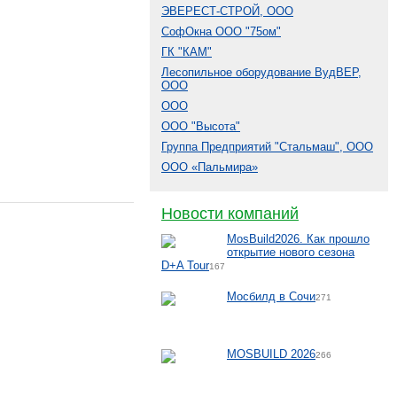
ЭВЕРЕСТ-СТРОЙ, ООО
СофОкна ООО "75ом"
ГК "КАМ"
Лесопильное оборудование ВудВЕР,
ООО
ООО
ООО "Высота"
Группа Предприятий "Стальмаш", ООО
ООО «Пальмира»
Новости компаний
MosBuild2026. Как прошло
открытие нового сезона
D+A Tour
167
Мосбилд в Сочи
271
MOSBUILD 2026
266