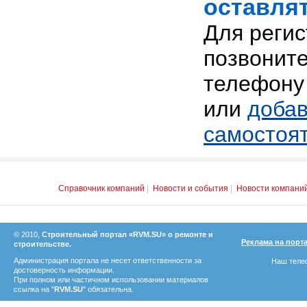
оставлят
Для реги
позвоните
телефону 
или
добав
самостоя
Справочник компаний
|
Новости и события
|
Новости компани
© 2010,
Строительный портал «RVM.SU» о ремонте и
Реклама на порт
строительстве.
Администрация портала не несет ответственности за
Наш телеф
достоверность информации.
При полном или частичном использовании материалов
ссылка на "
RVM.SU
" обязательна.