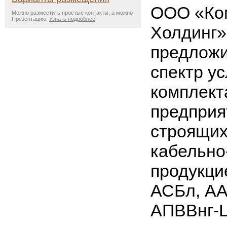
ООО «Ком
Можно разместить простые контакты, а можно
Презентацию.
Узнать подробнее
Холдинг»
предложи
спектр ус
комплект
предприя
строящих
кабельно
продукци
АСБл, АА
АПВВнг-L