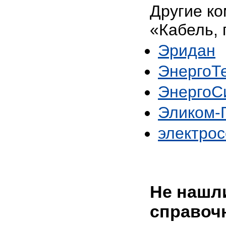
Другие ко
«Кабель, 
Эридан
ЭнергоТ
ЭнергоС
Эликом-
электро
Не нашли
справоч