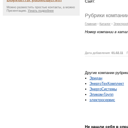
Сайт:
Можно разместить простые контакты, а можно
Презентацию.
Узнать подробнее
Рубрики компании
Главная
›
Каталог
›
Электроо
Номер компании в ката
Дата добавления:
01.02.11
Пр
Другие компании рубрик
Эридан
ЭнергоТехКомплект
ЭнергоСистемы
Эликом-Групп
электросервис
Не нашли себя в сп