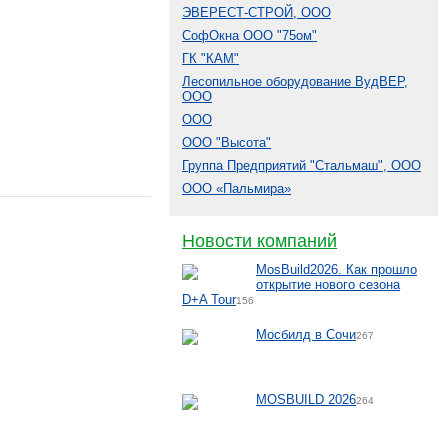
ЭВЕРЕСТ-СТРОЙ, ООО
СофОкна ООО "75ом"
ГК "КАМ"
Лесопильное оборудование ВудВЕР,
ООО
ООО
ООО "Высота"
Группа Предприятий "Стальмаш", ООО
ООО «Пальмира»
Новости компаний
MosBuild2026. Как прошло
открытие нового сезона
D+A Tour
156
Мосбилд в Сочи
267
MOSBUILD 2026
264