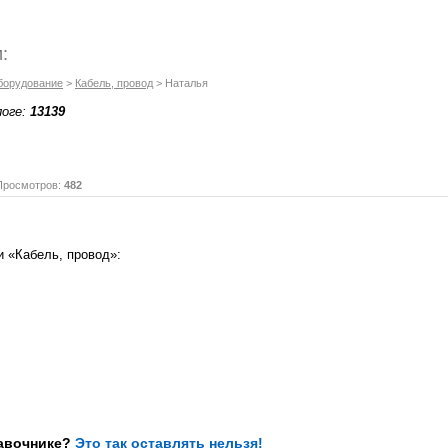
:
борудование
>
Кабель, провод
> Наталья
логе:
13139
осмотров:
482
и «Кабель, провод»:
равочнике?
Это так оставлять нельзя!