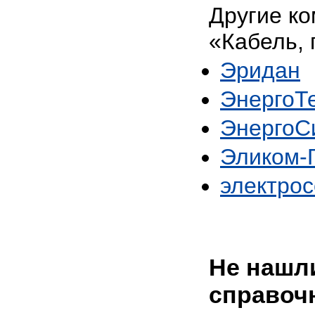
Другие ко
«Кабель, 
Эридан
ЭнергоТ
ЭнергоС
Эликом-
электро
Не нашли
справоч