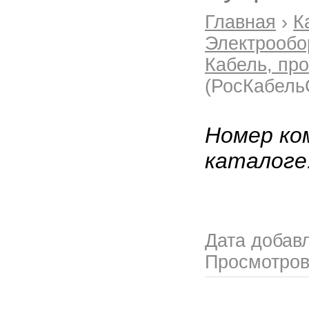
Главная
›
К
Электрообо
Кабель, пр
(РосКабель
Номер ко
каталоге
Дата добав
Просмотро