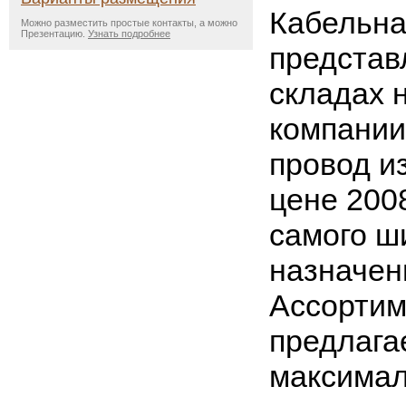
Кабельна
Можно разместить простые контакты, а можно
Презентацию.
Узнать подробнее
представ
складах 
компании,
провод и
цене 200
самого ш
назначен
Ассортим
предлага
максима