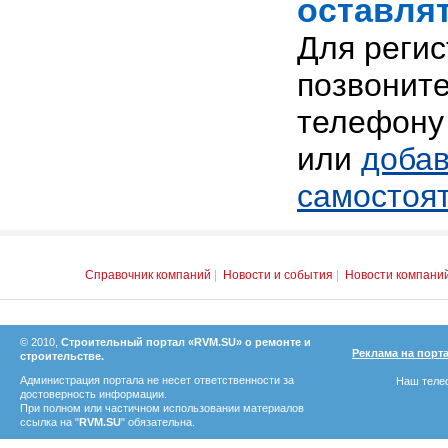
оставлят
Для реги
позвоните
телефону 
или
добав
самостоя
Справочник компаний
|
Новости и события
|
Новости компани
© 2010,
Строительный портал «RVM.SU» о ремонте и
Реклама на порт
строительстве.
Администрация портала не несет ответственности за
Наш телеф
достоверность информации.
При полном или частичном использовании материалов
ссылка на "
RVM.SU
" обязательна.