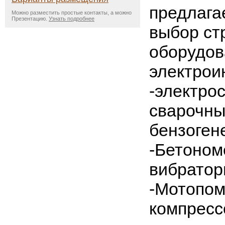
предлага
Можно разместить простые контакты, а можно
Презентацию.
Узнать подробнее
выбор ст
оборудов
электрои
-электро
сварочн
бензоген
-Бетоном
вибратор
-Мотопом
компресс