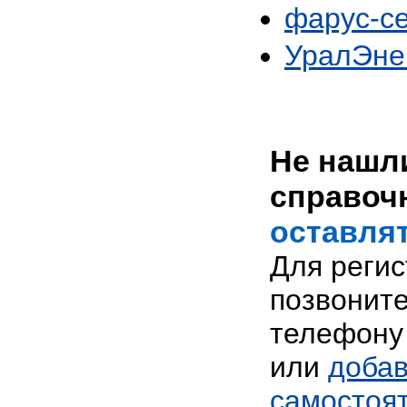
фарус-с
УралЭне
Не нашли
справоч
оставлят
Для реги
позвоните
телефону 
или
добав
самостоя