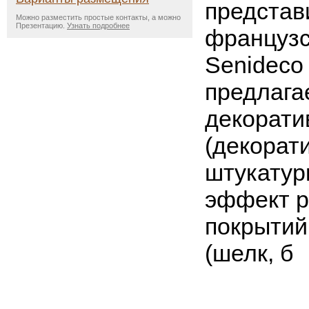
представ
Можно разместить простые контакты, а можно
Презентацию.
Узнать подробнее
французс
Senideco 
предлагае
декорати
(декорат
штукатур
эффект 
покрытий
(шелк, б