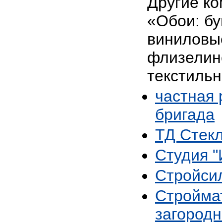
Другие ко
«Обои: б
виниловы
флизелин
текстильн
частная
бригада
ТД Стекл
Студия 
Стройси
Стройма
загородн