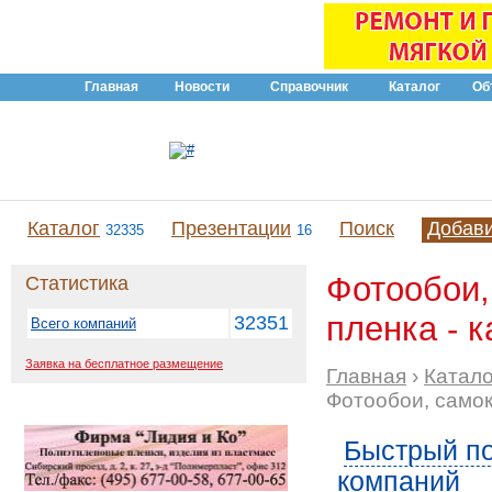
Главная
Новости
Справочник
Каталог
Об
Каталог
Презентации
Поиск
Добав
32335
16
Фотообои
Статистика
пленка - к
32351
Всего компаний
Заявка на бесплатное размещение
Главная
›
Катало
Фотообои, само
Быстрый по
компаний