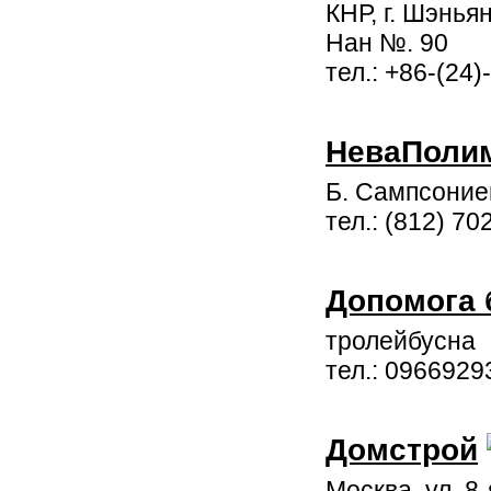
КНР, г. Шэньян
Нан №. 90
тел.: +86-(24
НеваПоли
Б. Сампсониев
тел.: (812) 70
Допомога 
тролейбусна
тел.: 0966929
Домстрой
Москва, ул. 8-