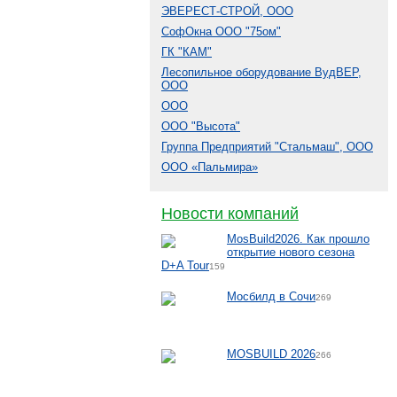
ЭВЕРЕСТ-СТРОЙ, ООО
СофОкна ООО "75ом"
ГК "КАМ"
Лесопильное оборудование ВудВЕР,
ООО
ООО
ООО "Высота"
Группа Предприятий "Стальмаш", ООО
ООО «Пальмира»
Новости компаний
MosBuild2026. Как прошло
открытие нового сезона
D+A Tour
159
Мосбилд в Сочи
269
MOSBUILD 2026
266