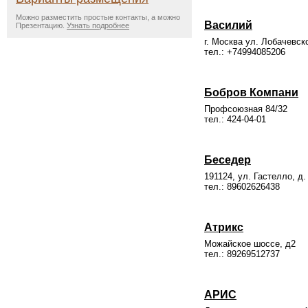
Можно разместить простые контакты, а можно
Василий
Презентацию.
Узнать подробнее
г. Москва ул. Лобачевско
тел.: +74994085206
Бобров Компани
Профсоюзная 84/32
тел.: 424-04-01
Беседер
191124, ул. Гастелло, д.
тел.: 89602626438
Атрикс
Можайское шоссе, д2
тел.: 89269512737
АРИС