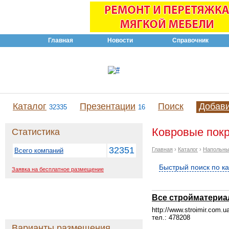
Главная
Новости
Справочник
Каталог
Презентации
Поиск
Добав
32335
16
Ковровые покр
Статистика
32351
Главная
›
Каталог
›
Напольны
Всего компаний
Быстрый поиск по к
Заявка на бесплатное размещение
Все стройматериа
http://www.stroimir.com.u
тел.: 478208
Варианты размещения