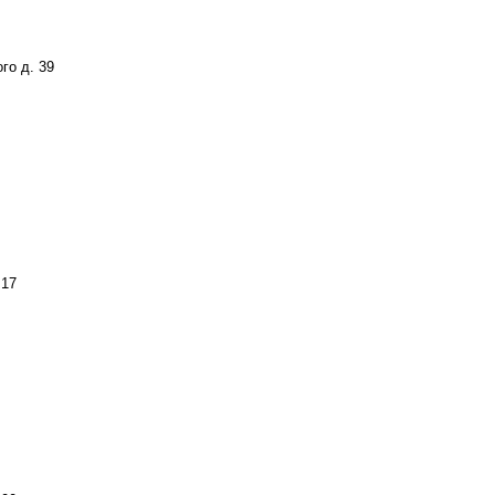
го д. 39
 17