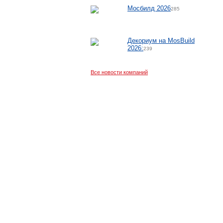
Мосбилд 2026
285
Декориум на MosBuild
2026:
239
Все новости компаний