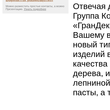
Отвечая 
Можно разместить простые контакты, а можно
Презентацию.
Узнать подробнее
Группа К
«ГранДек
Вашему 
новый ти
изделий 
качества
дерева, и
лепниной
пасты, а