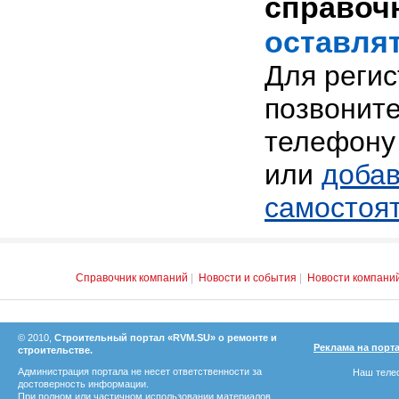
справоч
оставлят
Для реги
позвоните
телефону 
или
добав
самостоя
Справочник компаний
|
Новости и события
|
Новости компани
© 2010,
Строительный портал «RVM.SU» о ремонте и
Реклама на порт
строительстве.
Администрация портала не несет ответственности за
Наш телеф
достоверность информации.
При полном или частичном использовании материалов