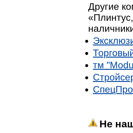
Другие ко
«Плинтус,
наличник
Эксклюз
Торговы
тм "Modu
Стройсе
СпецПр
Не наш