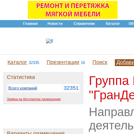
Главная
Новости
Справочник
Каталог
Об
Каталог
Презентации
Поиск
Добав
32335
16
Группа
Статистика
32351
Всего компаний
"ГранДе
Заявка на бесплатное размещение
Направ
деятель
Варианты размещения