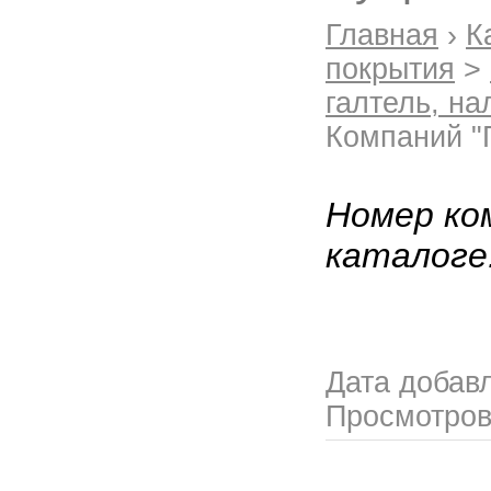
Главная
›
К
покрытия
>
галтель, на
Компаний "
Номер ко
каталоге
Дата добав
Просмотро