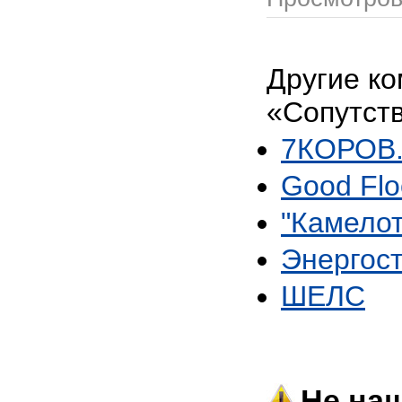
Другие ко
«Сопутст
7КОРОВ.
Good Flo
"Камело
Энергос
ШЕЛС
Не наш