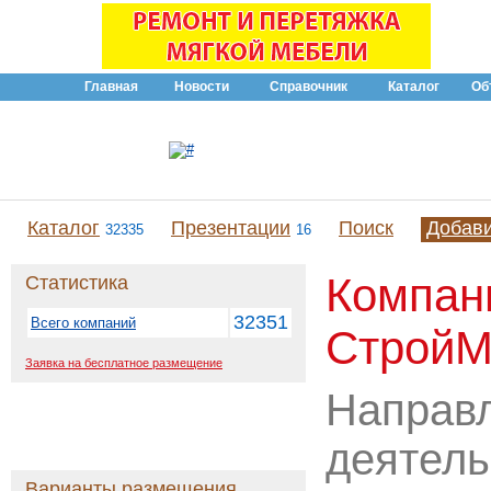
Главная
Новости
Справочник
Каталог
Об
Каталог
Презентации
Поиск
Добав
32335
16
Компан
Статистика
32351
Всего компаний
Строй
Заявка на бесплатное размещение
Направ
деятель
Варианты размещения