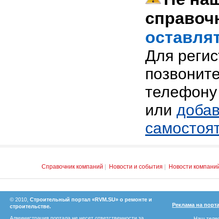
справоч
оставлят
Для реги
позвоните
телефону 
или
добав
самостоя
Справочник компаний
|
Новости и события
|
Новости компани
© 2010,
Строительный портал «RVM.SU» о ремонте и
Реклама на порт
строительстве.
Администрация портала не несет ответственности за
Наш телеф