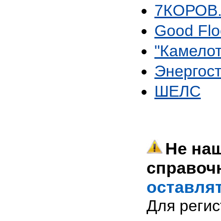
7КОРОВ.
Good Flo
"Камело
Энергос
ШЕЛС
Не наш
справоч
оставлят
Для реги