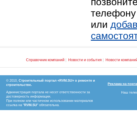
позвоните
телефону 
или
добав
самостоя
Справочник компаний
|
Новости и события
|
Новости компани
© 2010,
Строительный портал «RVM.SU» о ремонте и
Реклама на порт
строительстве.
Администрация портала не несет ответственности за
Наш телеф
достоверность информации.
При полном или частичном использовании материалов
ссылка на "
RVM.SU
" обязательна.