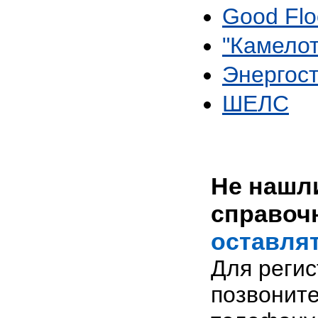
Good Flo
"Камело
Энергос
ШЕЛС
Не нашли
справоч
оставлят
Для реги
позвоните