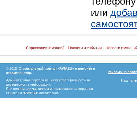
телефону 
или
добав
самостоя
Справочник компаний
|
Новости и события
|
Новости компани
© 2010,
Строительный портал «RVM.SU» о ремонте и
Реклама на порт
строительстве.
Администрация портала не несет ответственности за
Наш телеф
достоверность информации.
При полном или частичном использовании материалов
ссылка на "
RVM.SU
" обязательна.