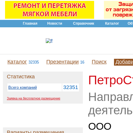
Главная
Новости
Справочник
Каталог
Об
Каталог
Презентации
Поиск
Добав
32335
16
ПетроС
Статистика
32351
Всего компаний
Направ
Заявка на бесплатное размещение
деятель
ООО
Варианты размещения