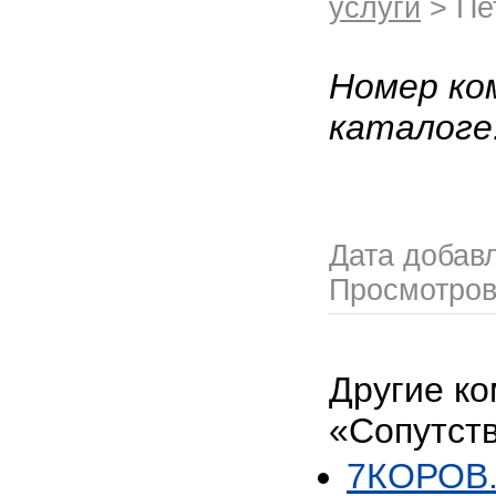
услуги
> Пе
Номер ко
каталоге
Дата добав
Просмотро
Другие ко
«Сопутст
7КОРОВ.