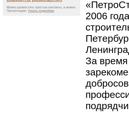
«ПетроСт
Можно разместить простые контакты, а можно
Презентацию.
Узнать подробнее
2006 год
строител
Петербур
Ленингра
За время
зарекоме
добросов
професс
подрядчи